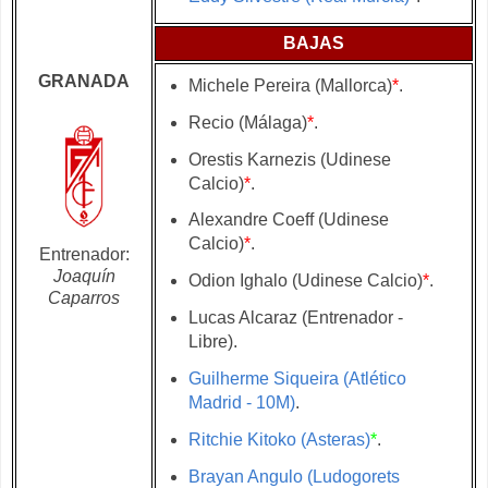
BAJAS
GRANADA
Michele Pereira (Mallorca)
*
.
Recio (Málaga)
*
.
Orestis Karnezis (Udinese
Calcio)
*
.
Alexandre Coeff (Udinese
Calcio)
*
.
Entrenador:
Joaquín
Odion Ighalo (Udinese Calcio)
*
.
Caparros
Lucas Alcaraz (Entrenador -
Libre).
Guilherme Siqueira (Atlético
Madrid - 10M)
.
Ritchie Kitoko (Asteras)
*
.
Brayan Angulo (Ludogorets