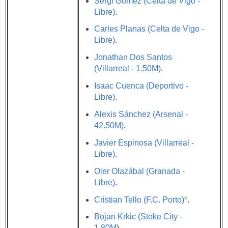
Sergi Gómez (Celta de Vigo -
Libre)
.
Carles Planas (Celta de Vigo -
Libre)
.
Jonathan Dos Santos
(Villarreal - 1.50M)
.
Isaac Cuenca (Deportivo -
Libre)
.
Alexis Sánchez (Arsenal -
42.50M)
.
Javier Espinosa (Villarreal -
Libre)
.
Oier Olazábal (Granada -
Libre)
.
Cristian Tello (F.C. Porto)
*
.
Bojan Krkic (Stoke City -
1.80M
).