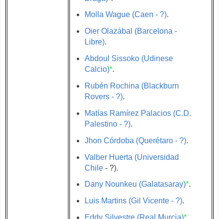
Molla Wague (Caen - ?)
.
Oier Olazábal (Barcelona -
Libre)
.
Abdoul Sissoko (Udinese
Calcio)
*
.
Rubén Rochina (Blackburn
Rovers - ?)
.
Matías Ramírez Palacios (C.D.
Palestino - ?)
.
Jhon Córdoba (Querétaro - ?)
.
Valber Huerta (Universidad
Chile
- ?).
Dany Nounkeu (Galatasaray)
*
.
Luis Martins (Gil Vicente - ?)
.
Eddy Silvestre (Real Murcia)
*
.