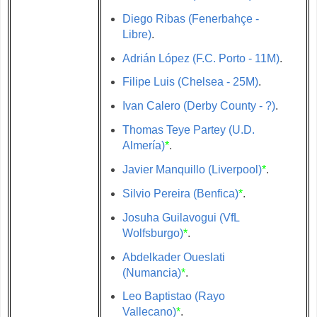
Diego Ribas (Fenerbahçe -
Libre)
.
Adrián López (F.C. Porto - 11M)
.
Filipe Luis (Chelsea - 25M)
.
Ivan Calero (Derby County - ?)
.
Thomas Teye Partey (U.D.
Almería)
*
.
Javier Manquillo (Liverpool)
*
.
Silvio Pereira (Benfica)
*
.
Josuha Guilavogui (VfL
Wolfsburgo)
*
.
Abdelkader Oueslati
(Numancia)
*
.
Leo Baptistao (Rayo
Vallecano)
*
.