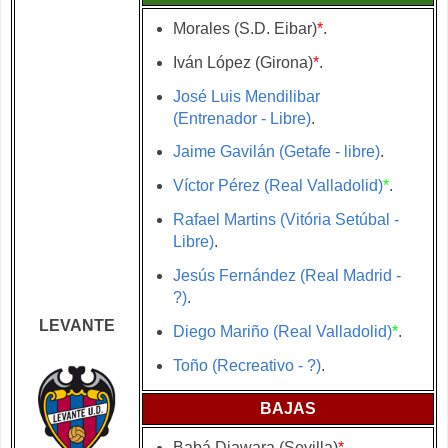
Morales (S.D. Eibar)
*
.
Iván López (Girona)
*
.
José Luis Mendilibar
(Entrenador - Libre)
.
Jaime Gavilán (Getafe - libre)
.
Víctor Pérez (Real Valladolid)
*
.
Rafael Martins (Vitória Setúbal -
Libre)
.
Jesús Fernández (Real Madrid -
?)
.
LEVANTE
Diego Mariño (Real Valladolid)
*
.
Toño (Recreativo - ?)
.
BAJAS
Babá Diawara (Sevilla)
*
.