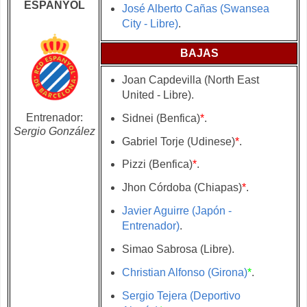
ESPANYOL
José Alberto Cañas (Swansea
City - Libre)
.
BAJAS
Joan Capdevilla (
North East
United -
Libre).
Entrenador:
Sidnei (Benfica)
*
.
Sergio González
Gabriel Torje (Udinese)
*
.
Pizzi (Benfica)
*
.
Jhon Córdoba (Chiapas)
*
.
Javier Aguirre (Japón -
Entrenador)
.
Simao Sabrosa (Libre).
Christian Alfonso (Girona)
*
.
Sergio Tejera (Deportivo