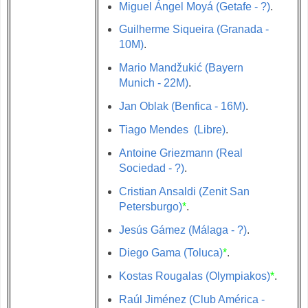
Miguel Ángel Moyá (Getafe - ?)
.
Guilherme Siqueira (Granada -
10M)
.
Mario Mandžukić (Bayern
Munich - 22M)
.
Jan Oblak (Benfica - 16M)
.
Tiago Mendes (Libre)
.
Antoine Griezmann (Real
Sociedad - ?)
.
Cristian Ansaldi (Zenit San
Petersburgo)
*
.
Jesús Gámez (Málaga - ?)
.
Diego Gama (Toluca)
*
.
Kostas Rougalas (Olympiakos)
*
.
Raúl Jiménez (Club América -