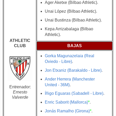
Ager Aketxe (Bilbao Athletic).
Unai López (Bilbao Athletic).
Unai Bustinza (Bilbao Athletic).
Kepa Arrizabalaga (Bilbao
Athletic).
ATHLETIC
CLUB
BAJAS
Gorka Magunazelaia (Real
Oviedo - Libre)
.
Jon Etxaniz (Barakaldo - Libre)
.
Ander Herrera (Manchester
United - 36M)
.
Entrenador:
Ernesto
Íñigo Eguaras (Sabadell - Libre)
.
Valverde
Enric Saborit (Mallorca)
*
.
Jonás Ramalho (Girona)
*
.