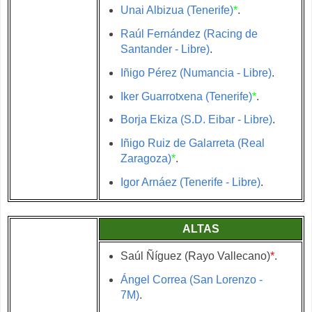
Unai Albizua (Tenerife)
*
.
Raúl Fernández (Racing de
Santander - Libre)
.
Iñigo Pérez (Numancia - Libre)
.
Iker Guarrotxena (Tenerife)
*
.
Borja Ekiza (S.D. Eibar - Libre)
.
Iñigo Ruiz de Galarreta (Real
Zaragoza)
*
.
Igor Arnáez (Tenerife - Libre)
.
ALTAS
Saúl Ñíguez (Rayo Vallecano)
*
.
Ángel Correa (San Lorenzo -
7M)
.