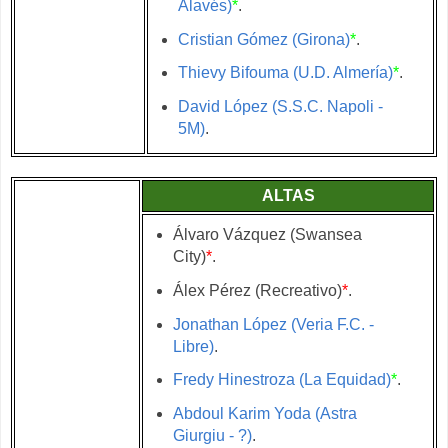
Alavés)
*
.
Cristian Gómez (Girona)
*
.
Thievy Bifouma (U.D. Almería)
*
.
David López (S.S.C. Napoli -
5M)
.
ALTAS
Álvaro Vázquez (Swansea
City)
*
.
Álex Pérez (Recreativo)
*
.
Jonathan López (Veria F.C. -
Libre)
.
Fredy Hinestroza (La Equidad)
*
.
Abdoul Karim Yoda (Astra
Giurgiu - ?)
.