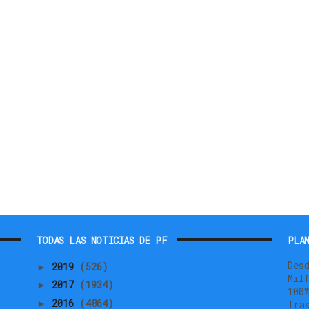
TODAS LAS NOTICIAS DE PF
PLAN
Des
2019
(526)
►
Mil
2017
(1934)
►
100
2016
(4864)
►
Tra