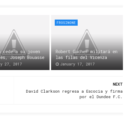
FROSINONE
a cede a su joven
Robert Gucher militará en
nés, Joseph Bouasse
las filas del Vicenza
ry 27, 2017
January 17, 2017
NEXT
David Clarkson regresa a Escocia y firma
por el Dundee F.C.