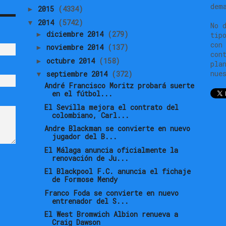
dem
2015
(4334)
►
2014
(5742)
▼
No 
diciembre 2014
(279)
►
tip
con
noviembre 2014
(137)
►
con
octubre 2014
(158)
►
pla
nue
septiembre 2014
(372)
▼
André Francisco Moritz probará suerte
en el fútbol...
El Sevilla mejora el contrato del
colombiano, Carl...
Andre Blackman se convierte en nuevo
jugador del B...
El Málaga anuncia oficialmente la
renovación de Ju...
El Blackpool F.C. anuncia el fichaje
de Formose Mendy
Franco Foda se convierte en nuevo
entrenador del S...
El West Bromwich Albion renueva a
Craig Dawson