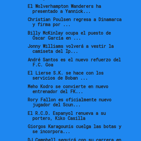
El Wolverhampton Wanderers ha
presentado a Yannick...
Christian Poulsen regresa a Dinamarca
y firma por ...
Billy McKinlay ocupa el puesto de
Óscar García en ...
Jonny Williams volverá a vestir la
camiseta del Ip...
André Santos es el nuevo refuerzo del
F.C. Goa
El Lierse S.K. se hace con los
servicios de Boban ...
Meho Kodro se convierte en nuevo
entrenador del FK...
Rory Fallon es oficialmente nuevo
jugador del Scun...
El R.C.D. Espanyol renueva a su
portero, Kiko Casilla
Giorgos Karagounis cuelga las botas y
se incorpora...
DJ Campbell seguirá con su carrera en