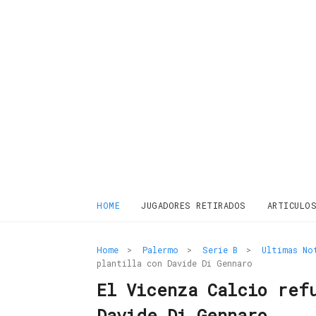
HOME
JUGADORES RETIRADOS
ARTICULO
Home
>
Palermo
>
Serie B
>
Ultimas No
plantilla con Davide Di Gennaro
El Vicenza Calcio ref
Davide Di Gennaro