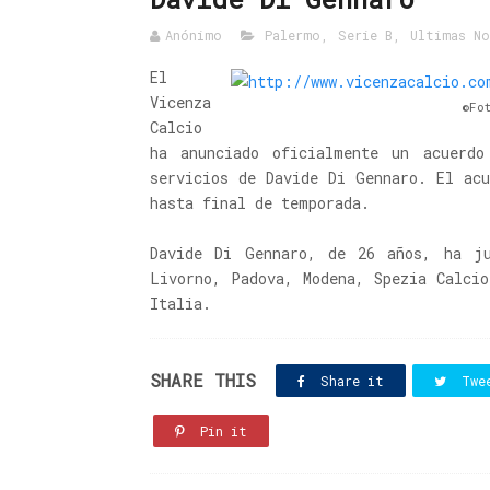
Anónimo
Palermo
,
Serie B
,
Ultimas No
El
Vicenza
©Fo
Calcio
ha anunciado oficialmente un acuerd
servicios de Davide Di Gennaro. El ac
hasta final de temporada.
Davide Di Gennaro, de 26 años, ha ju
Livorno, Padova, Modena, Spezia Calci
Italia.
SHARE THIS
Share it
Twe
Pin it