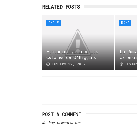
RELATED POSTS
CHILE
ROMA
Fontanini ya luce los
La Rom
colores de O'Higgins
cameru
January 29, 2017
Janua
POST A COMMENT
No hay comentarios