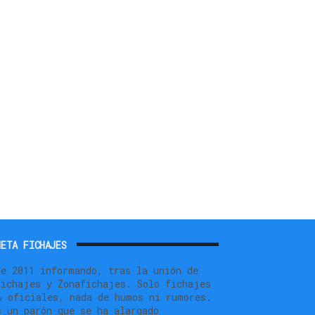
ETA FICHAJES
de 2011 informando, tras la unión de
fichajes y Zonafichajes. Solo fichajes
% oficiales, nada de humos ni rumores.
s un parón que se ha alargado