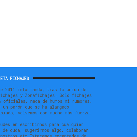
ETA FICHAJES
de 2011 informando, tras la unión de
fichajes y Zonafichajes. Solo fichajes
% oficiales, nada de humos ni rumores.
s un parón que se ha alargado
asiado, volvemos con mucha más fuerza.
dudes en escribírnos para cualquier
o de duda, sugerirnos algo, colaborar
 nostros,etc.Estaremos encantados de