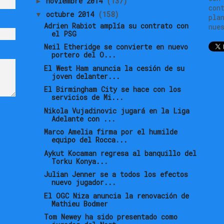
noviembre 2014
(137)
►
con
octubre 2014
(158)
▼
pla
Adrien Rabiot amplía su contrato con
nue
el PSG
Neil Etheridge se convierte en nuevo
portero del O...
El West Ham anuncia la cesión de su
joven delanter...
El Birmingham City se hace con los
servicios de Mi...
Nikola Vujadinovic jugará en la Liga
Adelante con ...
Marco Amelia firma por el humilde
equipo del Rocca...
Aykut Kocaman regresa al banquillo del
Torku Konya...
Julian Jenner se a todos los efectos
nuevo jugador...
El OGC Niza anuncia la renovación de
Mathieu Bodmer
Tom Newey ha sido presentado como