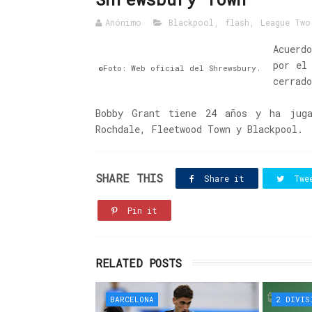
Anónimo
Blackpool
,
flash
,
League Two
Acuerd
por el
©Foto: Web oficial del Shrewsbury.
cerrad
Bobby Grant tiene 24 años y ha juga
Rochdale, Fleetwood Town y Blackpool.
SHARE THIS
Share it
Twe
Pin it
RELATED POSTS
BARCELONA
2 DIVIS