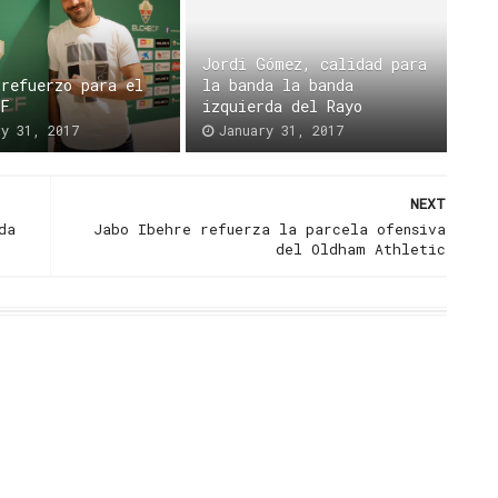
Jordi Gómez, calidad para
 refuerzo para el
la banda la banda
CF
izquierda del Rayo
ry 31, 2017
January 31, 2017
NEXT
da
Jabo Ibehre refuerza la parcela ofensiva
del Oldham Athletic