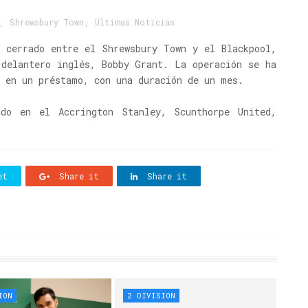
,
Shrewsbury Town
,
Ultimas Noticias
o cerrado entre el Shrewsbury Town y el Blackpool,
 delantero inglés, Bobby Grant. La operación se ha
o en un préstamo, con una duración de un mes.
do en el Accrington Stanley, Scunthorpe United,
et
Share it
Share it
ION
2 DIVISION