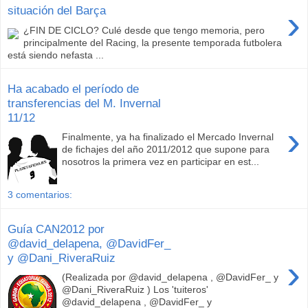
›
situación del Barça
¿FIN DE CICLO? Culé desde que tengo memoria, pero
principalmente del Racing, la presente temporada futbolera
está siendo nefasta ...
Ha acabado el período de
transferencias del M. Invernal
11/12
›
Finalmente, ya ha finalizado el Mercado Invernal
de fichajes del año 2011/2012 que supone para
nosotros la primera vez en participar en est...
3 comentarios:
Guía CAN2012 por
@david_delapena, @DavidFer_
y @Dani_RiveraRuiz
›
(Realizada por @david_delapena , @DavidFer_ y
@Dani_RiveraRuiz ) Los 'tuiteros'
@david_delapena , @DavidFer_ y