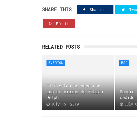
SHARE THIS
Share it
Twe
Pin it
RELATED POSTS
EVERTON
ESP
El Everton se hace con
los servicios de Fabian
Sandro
Delph
cedido
July 15, 2019
July 