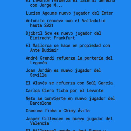
El Levante refuerza el lateral derecho
con Jorge M...
Lucien Agoume nuevo jugador del Inter
Antoñito renueva con el Valladolid
hasta 2021
Djibril Sow es nuevo jugador del
Eintracht Frankfurt
El Mallorca se hace en propiedad con
Ante Budimir
André Grandi refuerza la portería del
Leganés
Joan Jordán es nuevo jugador del
Sevilla
El Alavés se refuerza con Saúl García
Carlos Clerc ficha por el Levante
Neto se convierte en nuevo jugador del
Barcelona
Osasuna ficha a Chimy Ávila
Jasper Cillessen es nuevo jugador del
Valencia
El Villarreal vende a Javi Fuego y