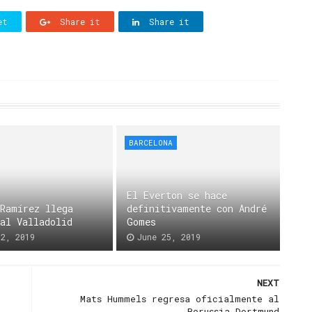
et
Share it
Share it
BARCELONA
El Everton se hace
 Ramírez llega
definitivamente con André
 al Valladolid
Gomes
02, 2019
June 25, 2019
NEXT
Mats Hummels regresa oficialmente al
Borussia Dortmund