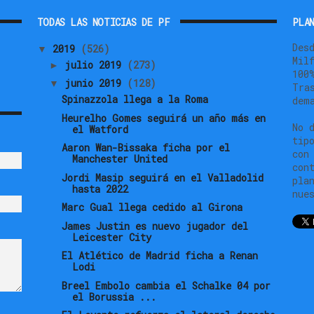
TODAS LAS NOTICIAS DE PF
PLAN
Des
2019
(526)
▼
Mil
julio 2019
(273)
►
100
junio 2019
(128)
▼
Tra
Spinazzola llega a la Roma
dem
Heurelho Gomes seguirá un año más en
No 
el Watford
tip
Aaron Wan-Bissaka ficha por el
con
Manchester United
con
Jordi Masip seguirá en el Valladolid
pla
hasta 2022
nue
Marc Gual llega cedido al Girona
James Justin es nuevo jugador del
Leicester City
El Atlético de Madrid ficha a Renan
Lodi
Breel Embolo cambia el Schalke 04 por
el Borussia ...