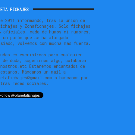
ETA FICHAJES
de 2011 informando, tras la unión de
fichajes y Zonafichajes. Solo fichajes
% oficiales, nada de humos ni rumores.
s un parón que se ha alargado
asiado, volvemos con mucha más fuerza.
dudes en escribírnos para cualquier
o de duda, sugerirnos algo, colaborar
 nostros,etc.Estaremos encantados de
testaros. Mándanos un mail a
netafichajes@gmail.com o buscanos por
stras redes sociales.