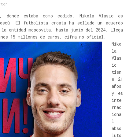
rton
, donde estaba como cedido, Nikola Vlasic es
oscú. El futbolista croata ha sellado un acuerdo
 la entidad moscovita, hasta junio del 2024. Llega
unos 15 millones de euros, cifra no oficial.
Niko
la
Vlas
ic
tien
e 21
años
y es
inte
rnac
iona
l
abso
luto