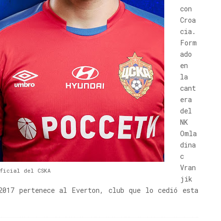
con
Croa
cia.
Form
ado
en
la
cant
era
del
NK
Omla
dina
c
Vran
ficial del CSKA
jik
2017 pertenece al Everton, club que lo cedió esta