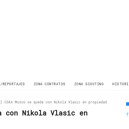
S/REPORTAJES
ZONA CONTRATOS
ZONA SCOUTING
HISTORI
El CSKA Moscú se queda con Nikola Vlasic en propiedad
a con Nikola Vlasic en
T