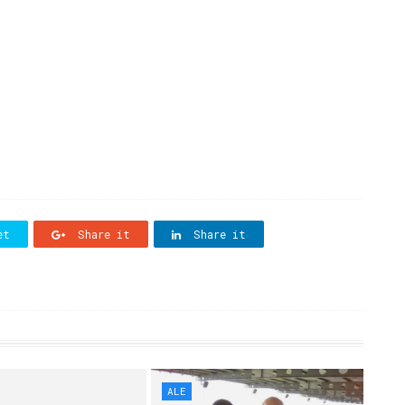
et
Share it
Share it
ALE