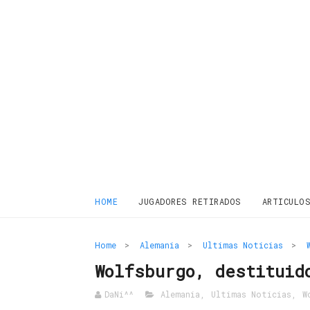
HOME
JUGADORES RETIRADOS
ARTICULO
Home
>
Alemania
>
Ultimas Noticias
>
Wolfsburgo, destituid
DaNi^^
Alemania
,
Ultimas Noticias
,
W