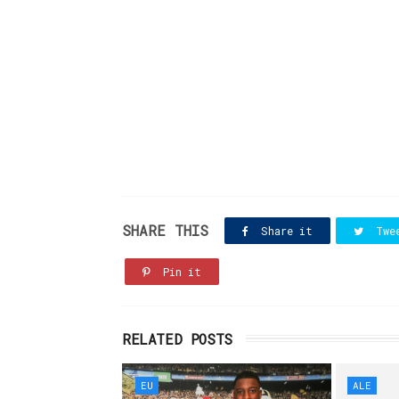
SHARE THIS
Share it
Twe
Pin it
RELATED POSTS
EU
ALE