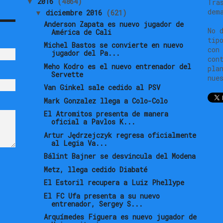
2016
(4864)
▼
Tra
dem
diciembre 2016
(621)
▼
Anderson Zapata es nuevo jugador de
No 
América de Cali
tip
Michel Bastos se convierte en nuevo
con
jugador del Pa...
con
Meho Kodro es el nuevo entrenador del
pla
Servette
nue
Van Ginkel sale cedido al PSV
Mark Gonzalez llega a Colo-Colo
El Atromitos presenta de manera
oficial a Pavlos K...
Artur Jędrzejczyk regresa oficialmente
al Legia Va...
Bálint Bajner se desvincula del Modena
Metz, llega cedido Diabaté
El Estoril recupera a Luiz Phellype
El FC Ufa presenta a su nuevo
entrenador, Sergey S...
Arquímedes Figuera es nuevo jugador de