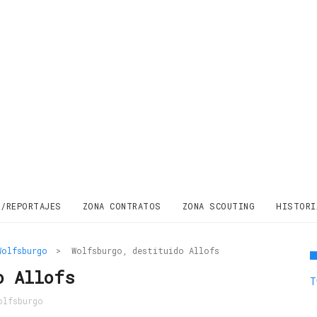
S/REPORTAJES
ZONA CONTRATOS
ZONA SCOUTING
HISTORI
Wolfsburgo
>
Wolfsburgo, destituido Allofs
o Allofs
T
olfsburgo