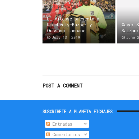
El Vitesse presenta a
Riechedly Bazoer y
Xaver 
Oussama Tannane
Salzbu
July 13, 2019
June 
POST A COMMENT
SUSCRIBETE A PLANETA FICHAJES
Entradas
Comentarios