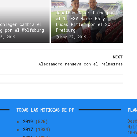
Jonathan Meier ficha por
el 1. FSV Mainz 05 y
Schlager cambia el
Lucas Pitter por el SC
rg por el Wolfsburg
Freiburg
26, 2019
May 27, 2019
NEXT
Alecsandro renueva con el Palmeiras
TODAS LAS NOTICIAS DE PF
PLAN
Des
2019
(526)
►
Mil
2017
(1934)
►
100