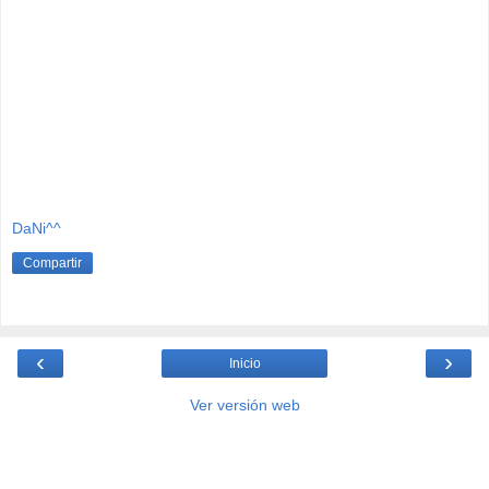
DaNi^^
Compartir
‹
›
Inicio
Ver versión web