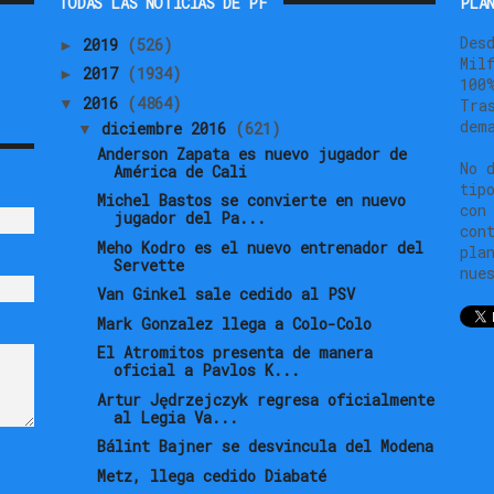
TODAS LAS NOTICIAS DE PF
PLAN
Des
2019
(526)
►
Mil
2017
(1934)
►
100
2016
(4864)
▼
Tra
dem
diciembre 2016
(621)
▼
Anderson Zapata es nuevo jugador de
No 
América de Cali
tip
Michel Bastos se convierte en nuevo
con
jugador del Pa...
con
Meho Kodro es el nuevo entrenador del
pla
Servette
nue
Van Ginkel sale cedido al PSV
Mark Gonzalez llega a Colo-Colo
El Atromitos presenta de manera
oficial a Pavlos K...
Artur Jędrzejczyk regresa oficialmente
al Legia Va...
Bálint Bajner se desvincula del Modena
Metz, llega cedido Diabaté