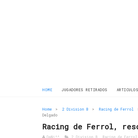
HOME
JUGADORES RETIRADOS
ARTICULO
Home
>
2 Division B
>
Racing de Ferrol
Delgado
Racing de Ferrol, res
DaNi^^
2 Division B
,
Racing de Ferrol