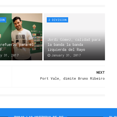
ION
2 DIVISION
Jordi Gómez, calidad para
 refuerzo para el
la banda la banda
CF
izquierda del Rayo
ry 31, 2017
January 31, 2017
NEXT
Port Vale, dimite Bruno Ribeiro