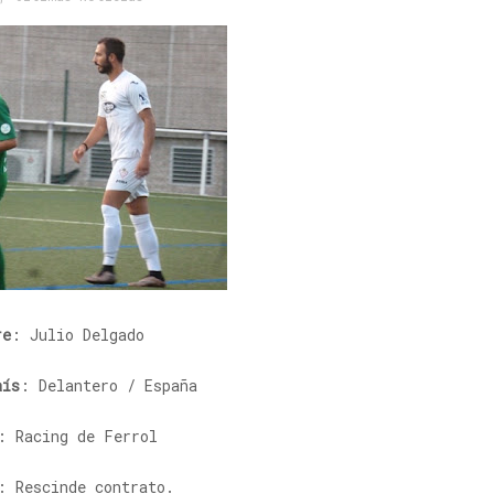
re
: Julio Delgado
aís
: Delantero / España
: Racing de Ferrol
: Rescinde contrato.