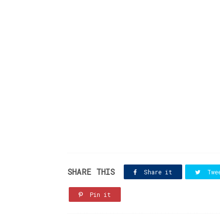
SHARE THIS
Share it
Twe
Pin it