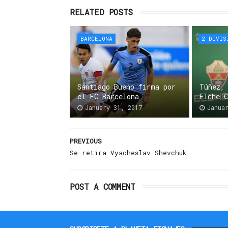
RELATED POSTS
BARCELONA
2 DIVIS
Santiago Bueno firma por
Túñez,
el FC Barcelona
Elche 
January 31, 2017
Janua
PREVIOUS
Se retira Vyacheslav Shevchuk
POST A COMMENT