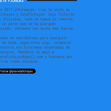
ETA FICHAJES
de 2011 informando, tras la unión de
fichajes y Zonafichajes. Solo fichajes
% oficiales, nada de humos ni rumores.
s un parón que se ha alargado
asiado, volvemos con mucha más fuerza.
dudes en escribírnos para cualquier
o de duda, sugerirnos algo, colaborar
 nostros,etc.Estaremos encantados de
testaros. Mándanos un mail a
netafichajes@gmail.com o buscanos por
stras redes sociales.