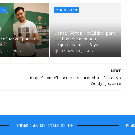
ION
2 DIVISION
Jordi Gómez, calidad para
 refuerzo para el
la banda la banda
CF
izquierda del Rayo
ry 31, 2017
January 31, 2017
NEXT
Miguel Ángel Lotina se marcha al Tokyo
Verdy japonés
TODAS LAS NOTICIAS DE PF
PLAN