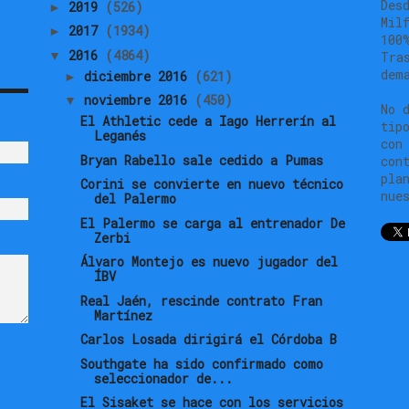
Des
2019
(526)
►
Mil
2017
(1934)
►
100
2016
(4864)
▼
Tra
dem
diciembre 2016
(621)
►
noviembre 2016
(450)
▼
No 
El Athletic cede a Iago Herrerín al
tip
Leganés
con
Bryan Rabello sale cedido a Pumas
con
pla
Corini se convierte en nuevo técnico
nue
del Palermo
El Palermo se carga al entrenador De
Zerbi
Álvaro Montejo es nuevo jugador del
ÍBV
Real Jaén, rescinde contrato Fran
Martínez
Carlos Losada dirigirá el Córdoba B
Southgate ha sido confirmado como
seleccionador de...
El Sisaket se hace con los servicios