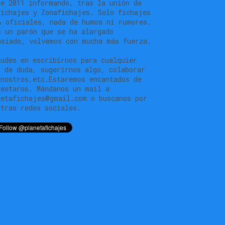
de 2011 informando, tras la unión de
fichajes y Zonafichajes. Solo fichajes
% oficiales, nada de humos ni rumores.
s un parón que se ha alargado
asiado, volvemos con mucha más fuerza.
dudes en escribírnos para cualquier
o de duda, sugerirnos algo, colaborar
 nostros,etc.Estaremos encantados de
testaros. Mándanos un mail a
netafichajes@gmail.com o buscanos por
stras redes sociales.