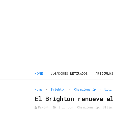
HOME
JUGADORES RETIRADOS
ARTICULO
Home
>
Brighton
>
Championship
>
Ulti
El Brighton renueva a
DaNi^^
Brighton
,
Championship
,
Ultim