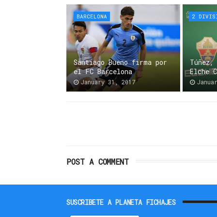
BARCELONA
2 DIVIS
Santiago Bueno firma por
Túñez,
el FC Barcelona
Elche 
January 31, 2017
Janua
POST A COMMENT
SUSCRIBETE A PLANETA FICHAJES