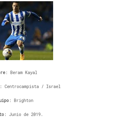
bre
: Beram Kayal
: Centrocampista / Israel
uipo
: Brighton
to
: Junio de 2019.