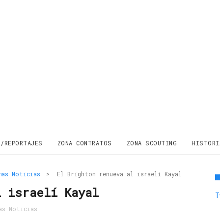
S/REPORTAJES
ZONA CONTRATOS
ZONA SCOUTING
HISTORI
mas Noticias
>
El Brighton renueva al israelí Kayal
l israelí Kayal
T
as Noticias