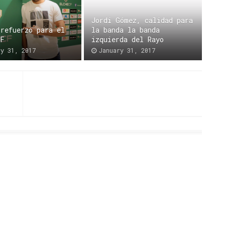
Jordi Gómez, calidad para
 refuerzo para el
la banda la banda
CF
izquierda del Rayo
ry 31, 2017
January 31, 2017