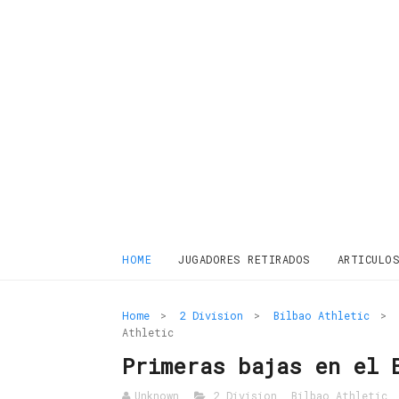
HOME
JUGADORES RETIRADOS
ARTICULO
Home
>
2 Division
>
Bilbao Athletic
>
Athletic
Primeras bajas en el 
Unknown
2 Division
,
Bilbao Athletic