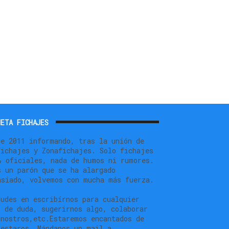
ETA FICHAJES
de 2011 informando, tras la unión de
fichajes y Zonafichajes. Solo fichajes
% oficiales, nada de humos ni rumores.
s un parón que se ha alargado
asiado, volvemos con mucha más fuerza.
dudes en escribírnos para cualquier
o de duda, sugerirnos algo, colaborar
 nostros,etc.Estaremos encantados de
testaros. Mándanos un mail a