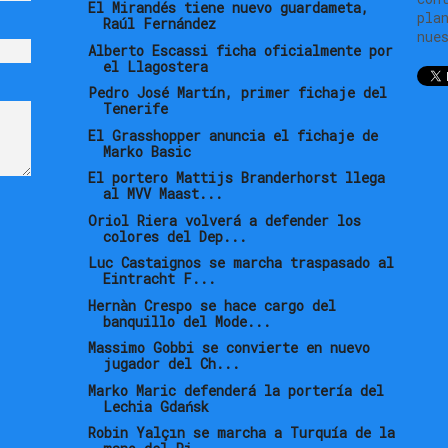
El Mirandés tiene nuevo guardameta,
pla
Raúl Fernández
nue
Alberto Escassi ficha oficialmente por
el Llagostera
Pedro José Martín, primer fichaje del
Tenerife
El Grasshopper anuncia el fichaje de
Marko Basic
El portero Mattijs Branderhorst llega
al MVV Maast...
Oriol Riera volverá a defender los
colores del Dep...
Luc Castaignos se marcha traspasado al
Eintracht F...
Hernàn Crespo se hace cargo del
banquillo del Mode...
Massimo Gobbi se convierte en nuevo
jugador del Ch...
Marko Maric defenderá la portería del
Lechia Gdańsk
Robin Yalçın se marcha a Turquía de la