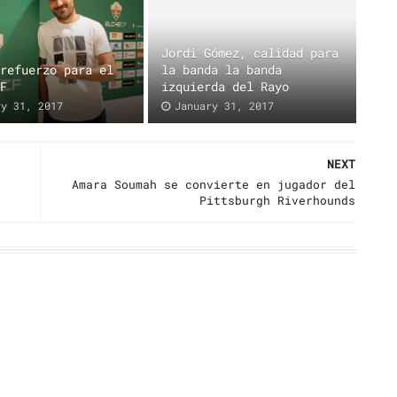
Jordi Gómez, calidad para
 refuerzo para el
la banda la banda
CF
izquierda del Rayo
ry 31, 2017
January 31, 2017
NEXT
Amara Soumah se convierte en jugador del
Pittsburgh Riverhounds