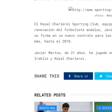
©Foto: We
El Royal Charleroi Sporting Club, equi
renovación del futbolista andaluz, Jav
su firma en un nuevo contrato para las
más, hasta el 2018.
Javier Martos, de 31 años, ha jugado e
Iraklis y Royal Charleroi.
SHARE THIS
Share it
Twe
RELATED POSTS
BARCELONA
2 DIVIS