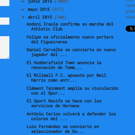
junio 2015
(1099)
►
con
mayo 2015
(317)
►
pla
nue
abril 2015
(184)
▼
Andoni Iraola confirma su marcha del
Athletic Club
Felipe es oficialmente nuevo portero
del Figueirense
Daniel Carvalho se convierte en nuevo
jugador del ...
El Huddersfield Town anuncia la
renovación de Tomm...
El Millwall F.C. apuesta por Neil
Harris como entr...
Clément Tainmont amplía su vinculación
con el Spor...
El Sport Recife se hace con los
servicios de Hernane
Antônio Carlos volverá a defender los
colores del ...
Luis Fernández se convierte en
seleccionador de Gu...