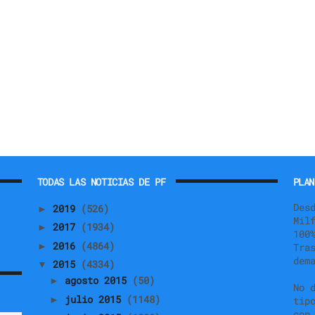
TODAS LAS NOTICIAS DE PF
PLAN
Des
2019
(526)
►
Mil
2017
(1934)
►
100
2016
(4864)
►
Tra
dem
2015
(4334)
▼
agosto 2015
(50)
►
No 
julio 2015
(1148)
►
tip
con