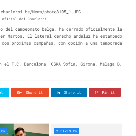
b oficial del Charleroi.
po del campeonato belga, ha cerrado oficialmente la
ier Martos. El lateral derecho andaluz ha estampado
 dos próximas campañas, con opción a una temporada
n el F.C. Barcelona, CSKA Sofía, Girona, Málaga B,
et
Share it
Share it
Pin it
ION
2 DIVISION