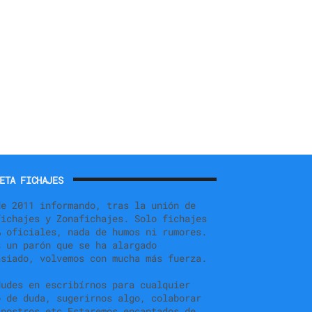
ETA FICHAJES
de 2011 informando, tras la unión de
fichajes y Zonafichajes. Solo fichajes
% oficiales, nada de humos ni rumores.
s un parón que se ha alargado
asiado, volvemos con mucha más fuerza.
dudes en escribírnos para cualquier
o de duda, sugerirnos algo, colaborar
 nostros,etc.Estaremos encantados de