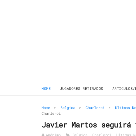
HOME
JUGADORES RETIRADOS
ARTICULOS/
Home
>
Belgica
>
Charleroi
>
Ultimas N
Charleroi
Javier Martos seguirá 
Anónimo
Belgica
,
Charleroi
,
Ultimas N