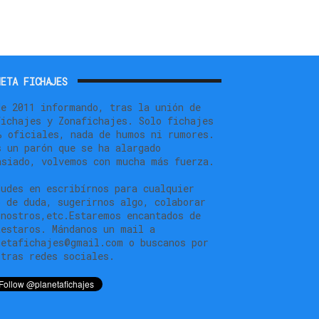
ETA FICHAJES
de 2011 informando, tras la unión de
fichajes y Zonafichajes. Solo fichajes
% oficiales, nada de humos ni rumores.
s un parón que se ha alargado
asiado, volvemos con mucha más fuerza.
dudes en escribírnos para cualquier
o de duda, sugerirnos algo, colaborar
 nostros,etc.Estaremos encantados de
testaros. Mándanos un mail a
netafichajes@gmail.com o buscanos por
stras redes sociales.