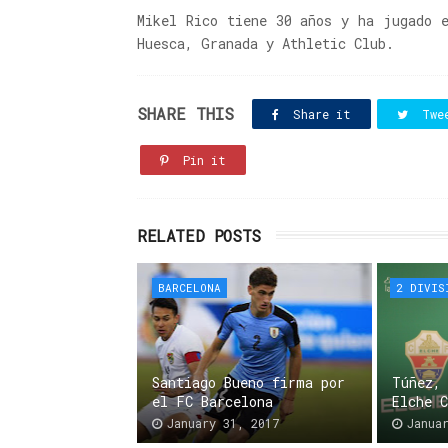
Mikel Rico tiene 30 años y ha jugado 
Huesca, Granada y Athletic Club.
SHARE THIS
Share it
Twe
Pin it
RELATED POSTS
BARCELONA
2 DIVIS
Santiago Bueno firma por
Túñez,
el FC Barcelona
Elche 
January 31, 2017
Janua