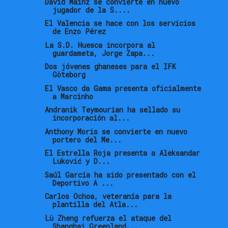
David Mainz se convierte en nuevo
jugador de la S....
El Valencia se hace con los servicios
de Enzo Pérez
La S.D. Huesca incorpora al
guardameta, Jorge Zapa...
Dos jóvenes ghaneses para el IFK
Göteborg
El Vasco da Gama presenta oficialmente
a Marcinho
Andranik Teymourian ha sellado su
incorporación al...
Anthony Moris se convierte en nuevo
portero del Me...
El Estrella Roja presenta a Aleksandar
Luković y D...
Saúl García ha sido presentado con el
Deportivo A ...
Carlos Ochoa, veteranía para la
plantilla del Atla...
Lü Zheng refuerza el ataque del
Shanghai Greenland...