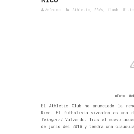
Anónimo
Athletic
,
BBVA
,
flash
,
Ultim
©Foto: We
El Athletic Club ha anunciado la ren
Rico. El futbolista vizcaíno es una d
Txingurri
Valverde. Tras el nuevo acue
de junio del 2018 y tendrá una clausul