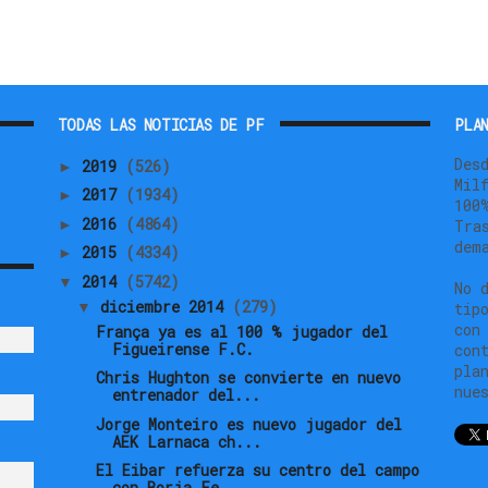
TODAS LAS NOTICIAS DE PF
PLAN
Des
2019
(526)
►
Mil
2017
(1934)
►
100
2016
(4864)
►
Tra
dem
2015
(4334)
►
2014
(5742)
▼
No 
diciembre 2014
(279)
▼
tip
con
França ya es al 100 % jugador del
Figueirense F.C.
con
pla
Chris Hughton se convierte en nuevo
nue
entrenador del...
Jorge Monteiro es nuevo jugador del
AEK Larnaca ch...
El Eibar refuerza su centro del campo
con Borja Fe...