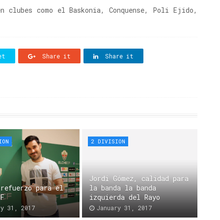
en clubes como el Baskonia, Conquense, Poli Ejido,
et
Share it
Share it
ION
2 DIVISION
Jordi Gómez, calidad para
 refuerzo para el
la banda la banda
CF
izquierda del Rayo
ry 31, 2017
January 31, 2017