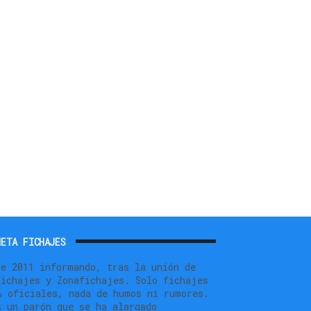
ETA FICHAJES
de 2011 informando, tras la unión de
fichajes y Zonafichajes. Solo fichajes
% oficiales, nada de humos ni rumores.
s un parón que se ha alargado