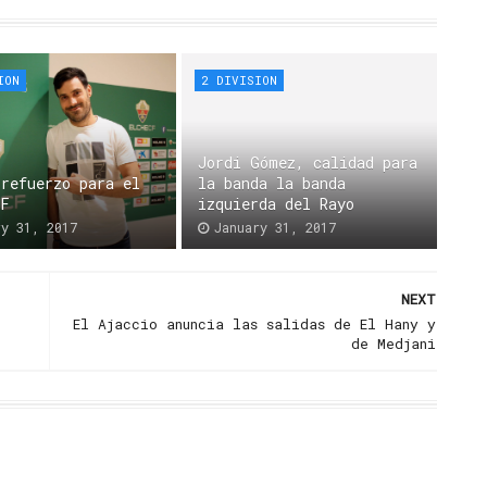
ION
2 DIVISION
Jordi Gómez, calidad para
 refuerzo para el
la banda la banda
CF
izquierda del Rayo
ry 31, 2017
January 31, 2017
NEXT
El Ajaccio anuncia las salidas de El Hany y
de Medjani