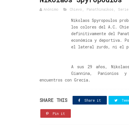
Anónimo
Chievo
,
Panathinaikos
,
Serie
Nikolaos Spyropoulos prob
los colores del A.C. Chie
definitivamente del Pana
económica y deportiva. P
el lateral zurdo, ni el p
A sus 29 años, Nikolao
Giannina, Panionios y
encuentros con Grecia.
SHARE THIS
Share it
Twe
Pin it