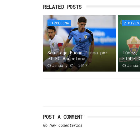
RELATED POSTS
BARCELONA
2 DIVIS
Santiago Bueno firma por
Túñez,
el FC Barcelona
Elche 
January 31, 2017
Janua
POST A COMMENT
No hay comentarios