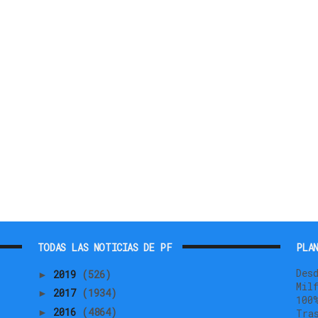
TODAS LAS NOTICIAS DE PF
PLAN
Des
2019
(526)
►
Mil
2017
(1934)
►
100
2016
(4864)
►
Tra