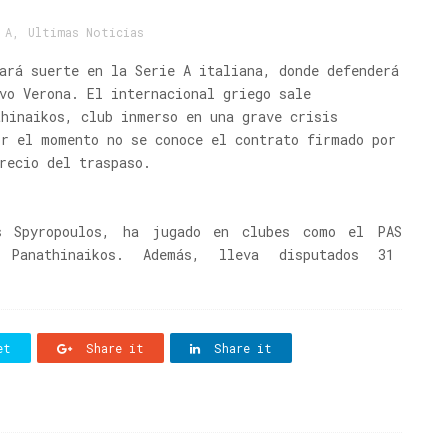
 A
,
Ultimas Noticias
ará suerte en la Serie A italiana, donde defenderá
vo Verona. El internacional griego sale
thinaikos, club inmerso en una grave crisis
or el momento no se conoce el contrato firmado por
recio del traspaso.
s Spyropoulos, ha jugado en clubes como el PAS
 Panathinaikos. Además, lleva disputados 31
et
Share it
Share it