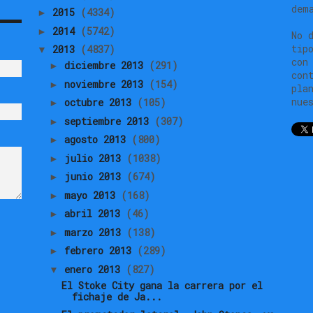
dem
2015
(4334)
►
2014
(5742)
►
No 
tip
2013
(4837)
▼
con
diciembre 2013
(291)
►
con
noviembre 2013
(154)
►
pla
nue
octubre 2013
(105)
►
septiembre 2013
(307)
►
agosto 2013
(800)
►
julio 2013
(1038)
►
junio 2013
(674)
►
mayo 2013
(168)
►
abril 2013
(46)
►
marzo 2013
(138)
►
febrero 2013
(289)
►
enero 2013
(827)
▼
El Stoke City gana la carrera por el
fichaje de Ja...