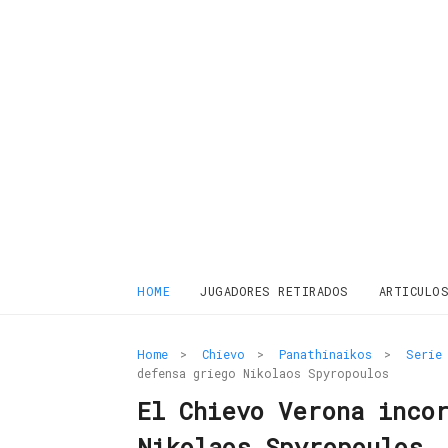
HOME
JUGADORES RETIRADOS
ARTICULO
Home
>
Chievo
>
Panathinaikos
>
Serie
defensa griego Nikolaos Spyropoulos
El Chievo Verona inco
Nikolaos Spyropoulos