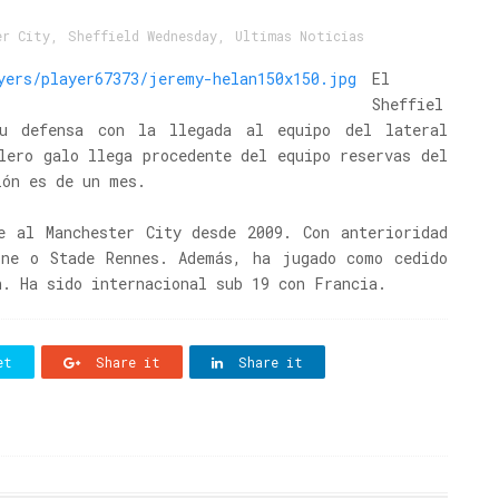
er City
,
Sheffield Wednesday
,
Ultimas Noticias
El
Sheffiel
su defensa con la llegada al equipo del lateral
lero galo llega procedente del equipo reservas del
ión es de un mes.
e al Manchester City desde 2009. Con anterioridad
ine o Stade Rennes. Además, ha jugado como cedido
n. Ha sido internacional sub 19 con Francia.
et
Share it
Share it