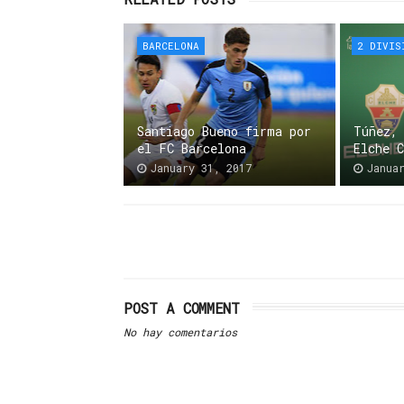
BARCELONA
2 DIVIS
Santiago Bueno firma por
Túñez,
el FC Barcelona
Elche 
January 31, 2017
Janua
POST A COMMENT
No hay comentarios