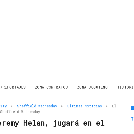
S/REPORTAJES
ZONA CONTRATOS
ZONA SCOUTING
HISTORI
City
>
Sheffield Wednesday
>
Ultimas Noticias
>
El
Sheffield Wednesday
T
eremy Helan, jugará en el