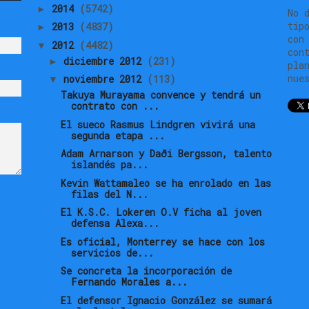
2014
(5742)
►
No 
tip
2013
(4837)
►
con
2012
(4482)
▼
con
diciembre 2012
(231)
►
pla
nue
noviembre 2012
(113)
▼
Takuya Murayama convence y tendrá un
contrato con ...
El sueco Rasmus Lindgren vivirá una
segunda etapa ...
Adam Arnarson y Daði Bergsson, talento
islandés pa...
Kevin Wattamaleo se ha enrolado en las
filas del N...
El K.S.C. Lokeren O.V ficha al joven
defensa Alexa...
Es oficial, Monterrey se hace con los
servicios de...
Se concreta la incorporación de
Fernando Morales a...
El defensor Ignacio González se sumará