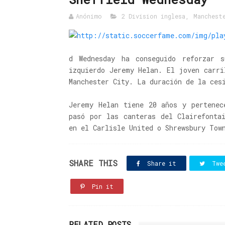
Anónimo
2 Division inglesa
,
Manchest
d Wednesday ha conseguido reforzar 
izquierdo Jeremy Helan. El joven carri
Manchester City. La duración de la ces
Jeremy Helan tiene 20 años y pertenec
pasó por las canteras del Clairefonta
en el Carlisle United o Shrewsbury Tow
SHARE THIS
Share it
Twe
Pin it
RELATED POSTS