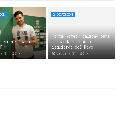
ION
2 DIVISION
Jordi Gómez, calidad para
 refuerzo para el
la banda la banda
CF
izquierda del Rayo
ry 31, 2017
January 31, 2017