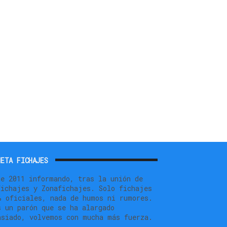
ETA FICHAJES
de 2011 informando, tras la unión de
fichajes y Zonafichajes. Solo fichajes
% oficiales, nada de humos ni rumores.
s un parón que se ha alargado
asiado, volvemos con mucha más fuerza.