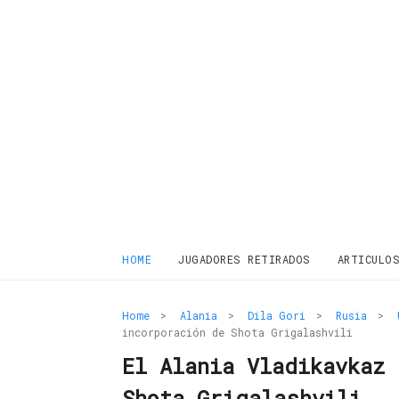
HOME
JUGADORES RETIRADOS
ARTICULO
Home
>
Alania
>
Dila Gori
>
Rusia
>
incorporación de Shota Grigalashvili
El Alania Vladikavkaz
Shota Grigalashvili