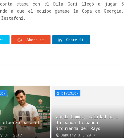
corta etapa con el Dila Gori llegó a jugar 5
ando a que el equipo ganase la Copa de Georgia.
 Zestafoni.
et
Share it
Share it
ION
2 DIVISION
Jordi Gómez, calidad para
 refuerzo para el
la banda la banda
CF
izquierda del Rayo
ry 31, 2017
January 31, 2017