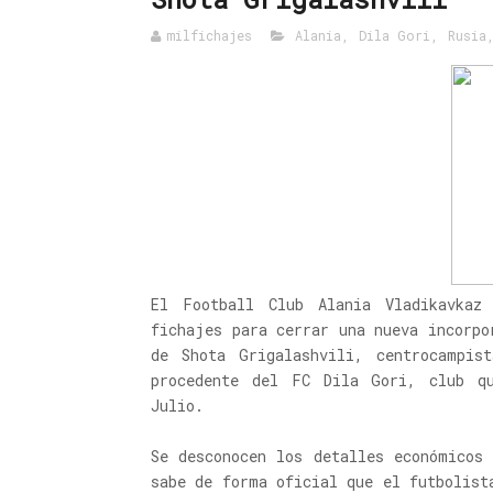
milfichajes
Alania
,
Dila Gori
,
Rusia
El Football Club Alania Vladikavkaz
fichajes para cerrar una nueva incorpo
de Shota Grigalashvili, centrocampis
procedente del FC Dila Gori, club q
Julio.
Se desconocen los detalles económicos
sabe de forma oficial que el futbolist