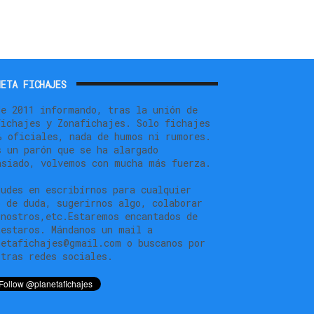
ETA FICHAJES
de 2011 informando, tras la unión de
fichajes y Zonafichajes. Solo fichajes
% oficiales, nada de humos ni rumores.
s un parón que se ha alargado
asiado, volvemos con mucha más fuerza.
dudes en escribírnos para cualquier
o de duda, sugerirnos algo, colaborar
 nostros,etc.Estaremos encantados de
testaros. Mándanos un mail a
netafichajes@gmail.com o buscanos por
stras redes sociales.