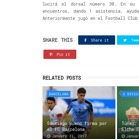
lucirá el dorsal número 30. En su 
encuentros, dando 1 asistencia, ayud
Anteriormente jugó en el Football Club
SHARE THIS
Share it
Twe
Pin it
RELATED POSTS
BARCELONA
2 DIVIS
Santiago Bueno firma por
Túñez,
el FC Barcelona
Elche 
January 31, 2017
Janua