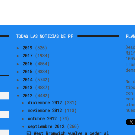
TODAS LAS NOTICIAS DE PF
PLAN
Des
2019
(526)
►
Mil
2017
(1934)
►
100
2016
(4864)
►
Tra
dem
2015
(4334)
►
2014
(5742)
►
No 
tip
2013
(4837)
►
con
2012
(4482)
▼
con
diciembre 2012
(231)
►
pla
nue
noviembre 2012
(113)
►
octubre 2012
(74)
►
septiembre 2012
(266)
▼
El West Bromwich vuelve a ceder al