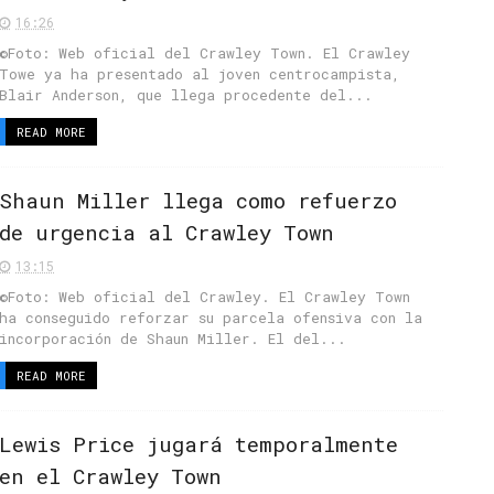
16:26
©Foto: Web oficial del Crawley Town. El Crawley
Towe ya ha presentado al joven centrocampista,
Blair Anderson, que llega procedente del...
READ MORE
Shaun Miller llega como refuerzo
de urgencia al Crawley Town
13:15
©Foto: Web oficial del Crawley. El Crawley Town
ha conseguido reforzar su parcela ofensiva con la
incorporación de Shaun Miller. El del...
READ MORE
Lewis Price jugará temporalmente
en el Crawley Town