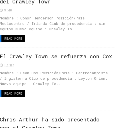
del Crawley Town
9:40
Nombre : Conor Henderson Posición/País :
Mediocentro / Irlanda Club de procedencia : sin
equipo Nuevo equipo : Crawley To...
READ MORE
El Crawley Town se refuerza con Cox
17:07
Nombre : Dean Cox Posición/País : Centrocampista
/ Inglaterra Club de procedencia : Leyton Orient
Nuevo equipo : Crawley To...
READ MORE
Chris Arthur ha sido presentado
con el Crawley Town