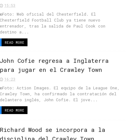
15:53
©Foto: Web oficial del Chesterfield. El
Chesterfield Football Club ya tiene nuevo
entrenador, tras la salida de Paul Cook con
destino a...
READ MORE
John Cofie regresa a Inglaterra
para jugar en el Crawley Town
16:23
©Foto: Action Images. El equipo de la League One,
Crawley Town, ha confirmado la contratación del
delantero inglés, John Cofie. El jove...
READ MORE
Richard Wood se incorpora a la
disciplina del Crawley Town