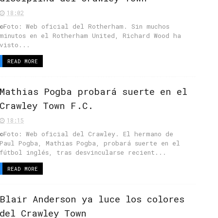
18:02
©Foto: Web oficial del Rotherham. Sin muchos
minutos en el Rotherham United, Richard Wood ha
visto...
READ MORE
Mathias Pogba probará suerte en el
Crawley Town F.C.
18:15
©Foto: Web oficial del Crawley. El hermano de
Paul Pogba, Mathias Pogba, probará suerte en el
fútbol inglés, tras desvincularse recient...
READ MORE
Blair Anderson ya luce los colores
del Crawley Town