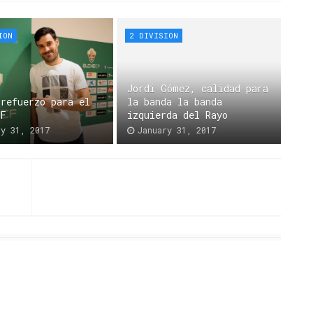
ION
2 DIVISION
Jordi Gómez, calidad para
 refuerzo para el
la banda la banda
CF
izquierda del Rayo
ry 31, 2017
January 31, 2017