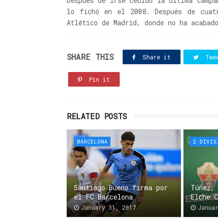
Después de irse cedido la última campa
lo fichó en el 2008. Después de cuat
Atlético de Madrid, donde no ha acabad
SHARE THIS
Share it
Twe
Pin it
RELATED POSTS
BARCELONA
2 DIVIS
Santiago Bueno firma por
Túñez,
el FC Barcelona
Elche 
January 31, 2017
Janua