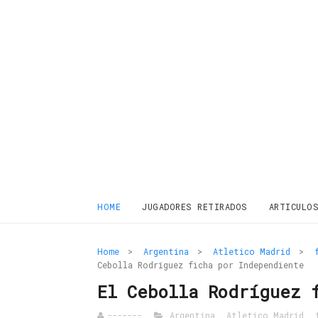
HOME
JUGADORES RETIRADOS
ARTICULO
Home
>
Argentina
>
Atletico Madrid
>
Cebolla Rodríguez ficha por Independiente
El Cebolla Rodríguez 
-------
Argentina
,
Atletico Madrid
,