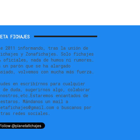
ETA FICHAJES
de 2011 informando, tras la unión de
fichajes y Zonafichajes. Solo fichajes
% oficiales, nada de humos ni rumores.
s un parón que se ha alargado
asiado, volvemos con mucha más fuerza.
dudes en escribírnos para cualquier
o de duda, sugerirnos algo, colaborar
 nostros,etc.Estaremos encantados de
testaros. Mándanos un mail a
netafichajes@gmail.com o buscanos por
stras redes sociales.