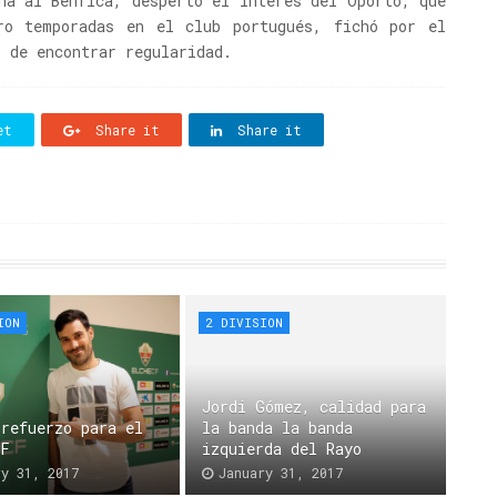
ña al Benfica, despertó el interés del Oporto, que
ro temporadas en el club portugués, fichó por el
o de encontrar regularidad.
et
Share it
Share it
ION
2 DIVISION
Jordi Gómez, calidad para
 refuerzo para el
la banda la banda
CF
izquierda del Rayo
ry 31, 2017
January 31, 2017