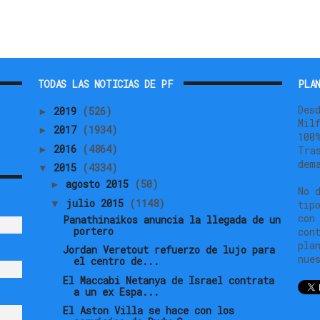
TODAS LAS NOTICIAS DE PF
PLAN
Des
2019
(526)
►
Mil
2017
(1934)
►
100
2016
(4864)
►
Tra
dem
2015
(4334)
▼
agosto 2015
(50)
►
No 
julio 2015
(1148)
▼
tip
con
Panathinaikos anuncia la llegada de un
portero
con
pla
Jordan Veretout refuerzo de lujo para
nue
el centro de...
El Maccabi Netanya de Israel contrata
a un ex Espa...
El Aston Villa se hace con los