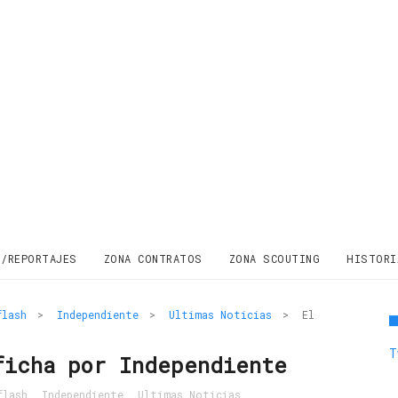
S/REPORTAJES
ZONA CONTRATOS
ZONA SCOUTING
HISTORI
flash
>
Independiente
>
Ultimas Noticias
>
El
T
ficha por Independiente
flash
,
Independiente
,
Ultimas Noticias