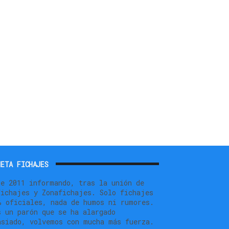
ETA FICHAJES
de 2011 informando, tras la unión de
fichajes y Zonafichajes. Solo fichajes
% oficiales, nada de humos ni rumores.
s un parón que se ha alargado
asiado, volvemos con mucha más fuerza.