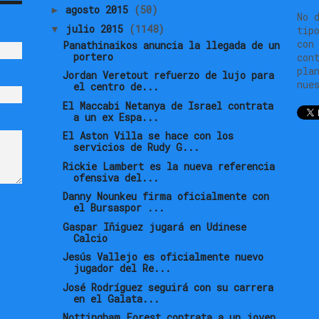
agosto 2015
(50)
►
No 
julio 2015
(1148)
▼
tip
con
Panathinaikos anuncia la llegada de un
portero
con
pla
Jordan Veretout refuerzo de lujo para
nue
el centro de...
El Maccabi Netanya de Israel contrata
a un ex Espa...
El Aston Villa se hace con los
servicios de Rudy G...
Rickie Lambert es la nueva referencia
ofensiva del...
Danny Nounkeu firma oficialmente con
el Bursaspor ...
Gaspar Iñiguez jugará en Udinese
Calcio
Jesús Vallejo es oficialmente nuevo
jugador del Re...
José Rodríguez seguirá con su carrera
en el Galata...
Nottingham Forest contrata a un joven