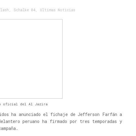
flash
,
Schalke 04
,
Ultimas Noticias
b oficial del Al Jazira
idos ha anunciado el fichaje de Jefferson Farfán a
delantero peruano ha firmado por tres temporadas y
campaña.