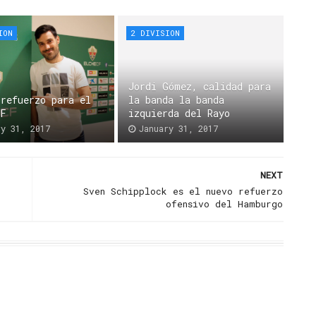
ION
2 DIVISION
Jordi Gómez, calidad para
 refuerzo para el
la banda la banda
CF
izquierda del Rayo
ry 31, 2017
January 31, 2017
NEXT
Sven Schipplock es el nuevo refuerzo
ofensivo del Hamburgo