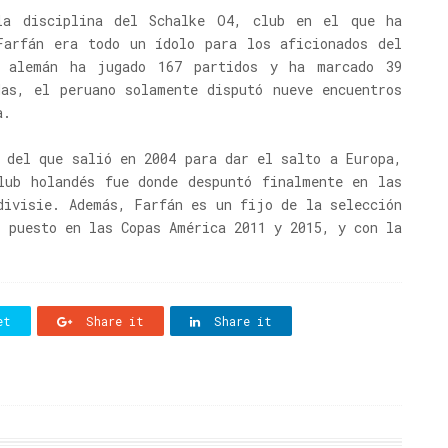
la disciplina del Schalke O4, club en el que ha
Farfán era todo un ídolo para los aficionados del
b alemán ha jugado 167 partidos y ha marcado 39
das, el peruano solamente disputó nueve encuentros
a.
 del que salió en 2004 para dar el salto a Europa,
lub holandés fue donde despuntó finalmente en las
divisie. Además, Farfán es un fijo de la selección
r puesto en las Copas América 2011 y 2015, y con la
.
et
Share it
Share it