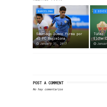
BARCELONA
2 DIVIS
Santiago Bueno firma por
Túñez,
el FC Barcelona
Elche 
January 31, 2017
Janua
POST A COMMENT
No hay comentarios