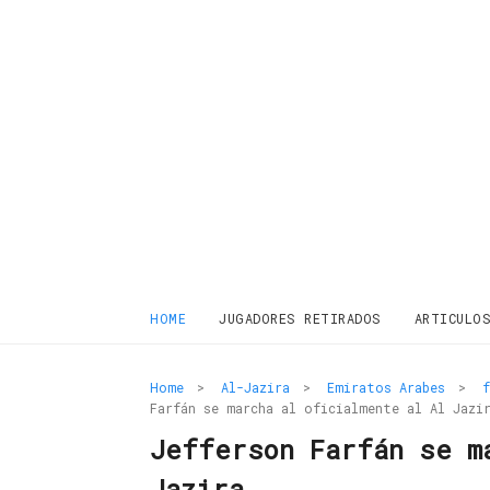
HOME
JUGADORES RETIRADOS
ARTICULO
Home
>
Al-Jazira
>
Emiratos Arabes
>
f
Farfán se marcha al oficialmente al Al Jazi
Jefferson Farfán se m
Jazira