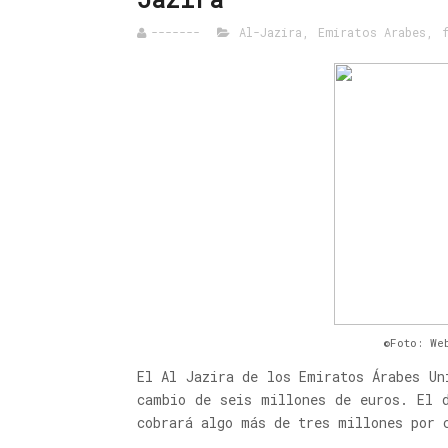
-------
Al-Jazira
,
Emiratos Arabes
,
©Foto: We
El Al Jazira de los Emiratos Árabes Un
cambio de seis millones de euros. El 
cobrará algo más de tres millones por 