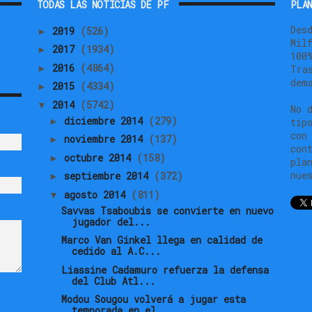
TODAS LAS NOTICIAS DE PF
PLAN
Des
2019
(526)
►
Mil
2017
(1934)
►
100
2016
(4864)
►
Tra
dem
2015
(4334)
►
2014
(5742)
▼
No 
diciembre 2014
(279)
►
tip
con
noviembre 2014
(137)
►
con
octubre 2014
(158)
►
pla
nue
septiembre 2014
(372)
►
agosto 2014
(811)
▼
Savvas Tsaboubis se convierte en nuevo
jugador del...
Marco Van Ginkel llega en calidad de
cedido al A.C...
Liassine Cadamuro refuerza la defensa
del Club Atl...
Modou Sougou volverá a jugar esta
temporada en el ...