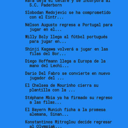
Rafa deja el Getafe y se incorpora al
S.C. Paderborn
Slobodan Medojevic se ha comprometido
con el Eintr...
Nélson Augusto regresa a Portugal para
jugar en el...
Willy Boly llega al fútbol portugués
para jugar en...
Shinji Kagawa volverá a jugar en las
filas del Bor...
Diego Hoffmann llega a Europa de la
mano del Lechi...
Dario Del Fabro se convierte en nuevo
jugador del ...
El Chelsea de Mourinho cierra su
plantilla con la ...
Stéphane Mbia ya ha firmado su regreso
a las filas...
El Bayern Munich ficha a la promesa
alemana, Sinan...
Konstantinos Mitroglou decide regresar
al Olympiak...