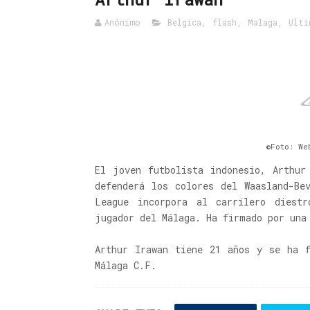
Anónimo
Belgica
,
flash
,
Malaga
,
Ulti
©Foto: We
El joven futbolista indonesio, Arthur
defenderá los colores del Waasland-Be
League incorpora al carrilero diest
jugador del Málaga. Ha firmado por una
Arthur Irawan tiene 21 años y se ha f
Málaga C.F.