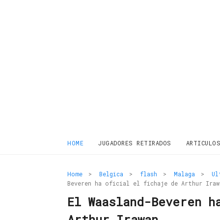
HOME
JUGADORES RETIRADOS
ARTICULO
Home
>
Belgica
>
flash
>
Malaga
>
Ul
Beveren ha oficial el fichaje de Arthur Iraw
El Waasland-Beveren h
Arthur Irawan