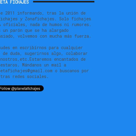
ETA FICHAJES
de 2011 informando, tras la unión de
fichajes y Zonafichajes. Solo fichajes
% oficiales, nada de humos ni rumores.
s un parón que se ha alargado
asiado, volvemos con mucha más fuerza.
dudes en escribírnos para cualquier
o de duda, sugerirnos algo, colaborar
 nostros,etc.Estaremos encantados de
testaros. Mándanos un mail a
netafichajes@gmail.com o buscanos por
stras redes sociales.