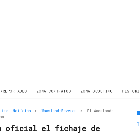
S/REPORTAJES
ZONA CONTRATOS
ZONA SCOUTING
HISTORI
timas Noticias
>
Waasland-Beveren
>
El Waasland-
an
T
a oficial el fichaje de