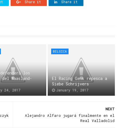
et
Share it
Share it
BELGICA
 defenderá los
s del Waasland-
El Racing Genk repesca a
n
Siebe Schrijvers
ry 24, 2017
January 19, 2017
NEXT
czyk
Alejandro Alfaro jugará finalmente en el
Real Valladolid