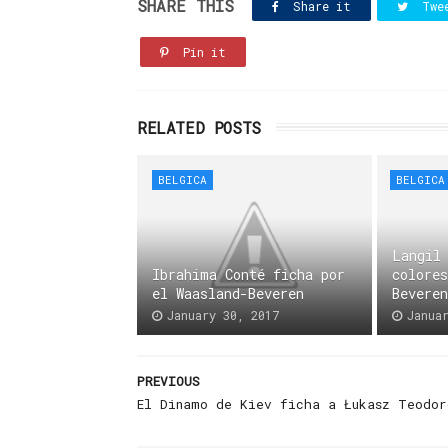
SHARE THIS
Share it
Twe
Pin it
RELATED POSTS
BELGICA
BELGICA
Langil
Ibrahima Conté ficha por
colore
el Waasland-Beveren
Bevere
January 30, 2017
Janua
PREVIOUS
El Dinamo de Kiev ficha a Łukasz Teodor