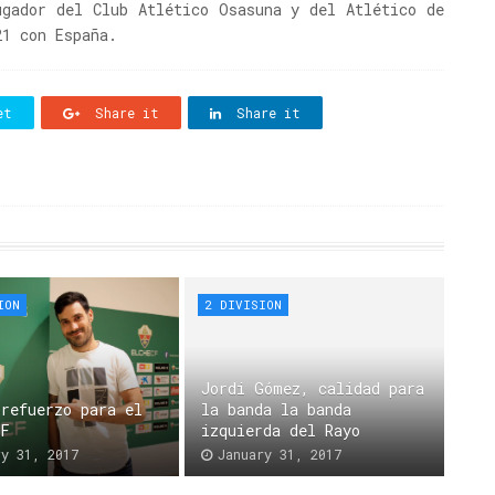
ugador del Club Atlético Osasuna y del Atlético de
21 con España.
et
Share it
Share it
ION
2 DIVISION
Jordi Gómez, calidad para
 refuerzo para el
la banda la banda
CF
izquierda del Rayo
ry 31, 2017
January 31, 2017