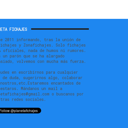
ETA FICHAJES
de 2011 informando, tras la unión de
fichajes y Zonafichajes. Solo fichajes
% oficiales, nada de humos ni rumores.
s un parón que se ha alargado
asiado, volvemos con mucha más fuerza.
dudes en escribírnos para cualquier
o de duda, sugerirnos algo, colaborar
 nostros,etc.Estaremos encantados de
testaros. Mándanos un mail a
netafichajes@gmail.com o buscanos por
stras redes sociales.