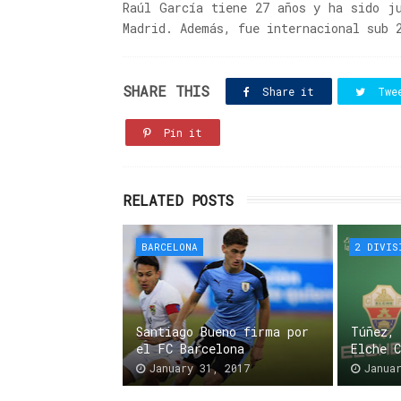
Raúl García tiene 27 años y ha sido j
Madrid. Además, fue internacional sub 
SHARE THIS
Share it
Twe
Pin it
RELATED POSTS
BARCELONA
2 DIVIS
Santiago Bueno firma por
Túñez,
el FC Barcelona
Elche 
January 31, 2017
Janua