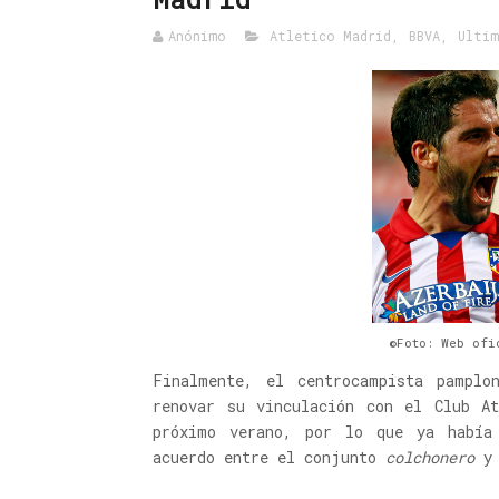
Anónimo
Atletico Madrid
,
BBVA
,
Ultim
©Foto: Web ofi
Finalmente, el centrocampista pamplo
renovar su vinculación con el Club At
próximo verano, por lo que ya había
acuerdo entre el conjunto
colchonero
y