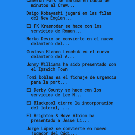
Cameron Park se marcha en busca de
minutos al Crew...
Daigo Kobayashi jugará en las filas
del New Englan...
El FK Krasnodar se hace con los
servicios de Roman...
Marko Devic se convierte en el nuevo
delantero del...
Gustavo Blanco Leschuk es el nuevo
delantero del A...
Jonny Williams ha sido presentado con
el Ipswich Town
Toni Doblas es el fichaje de urgencia
para la port...
El Derby County se hace con los
servicios de Lee N...
El Blackpool cierra la incorporación
del lateral, ...
El Brighton & Hove Albion ha
presentado a Jesse Li...
Jorge López se convierte en nuevo
jugador del Cádi...