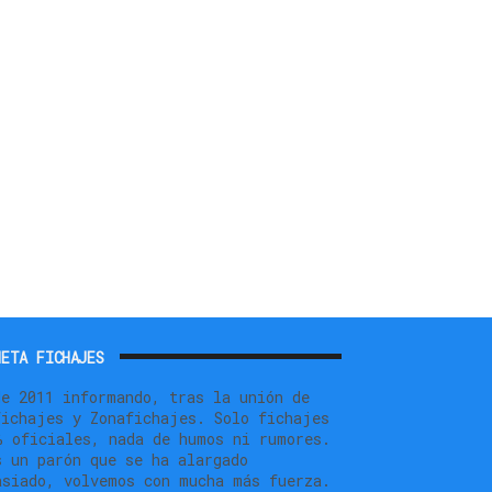
ETA FICHAJES
de 2011 informando, tras la unión de
fichajes y Zonafichajes. Solo fichajes
% oficiales, nada de humos ni rumores.
s un parón que se ha alargado
asiado, volvemos con mucha más fuerza.