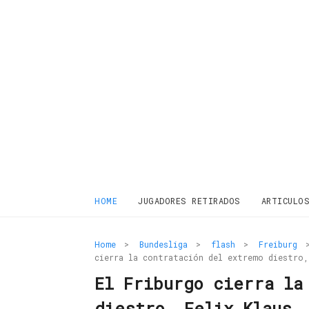
HOME
JUGADORES RETIRADOS
ARTICULO
Home
>
Bundesliga
>
flash
>
Freiburg
cierra la contratación del extremo diestro,
El Friburgo cierra la
diestro, Felix Klaus