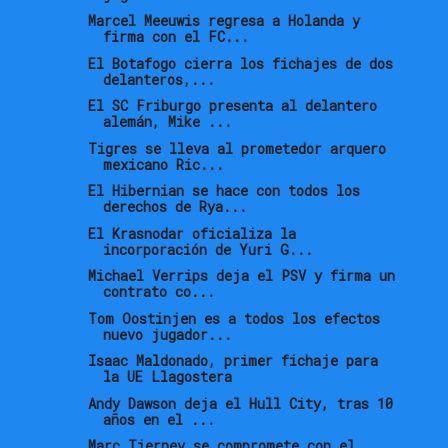
Marcel Meeuwis regresa a Holanda y
firma con el FC...
El Botafogo cierra los fichajes de dos
delanteros,...
El SC Friburgo presenta al delantero
alemán, Mike ...
Tigres se lleva al prometedor arquero
mexicano Ric...
El Hibernian se hace con todos los
derechos de Rya...
El Krasnodar oficializa la
incorporación de Yuri G...
Michael Verrips deja el PSV y firma un
contrato co...
Tom Oostinjen es a todos los efectos
nuevo jugador...
Isaac Maldonado, primer fichaje para
la UE Llagostera
Andy Dawson deja el Hull City, tras 10
años en el ...
Marc Tierney se compromete con el