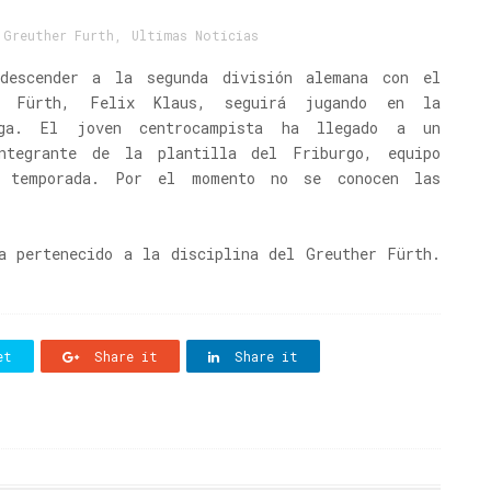
,
Greuther Furth
,
Ultimas Noticias
descender a la segunda división alemana con el
r Fürth, Felix Klaus, seguirá jugando en la
iga. El joven centrocampista ha llegado a un
ntegrante de la plantilla del Friburgo, equipo
a temporada. Por el momento no se conocen las
a pertenecido a la disciplina del Greuther Fürth.
et
Share it
Share it