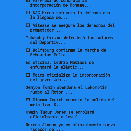
El Al-Arabi SC concreta la
incorporación de Mohame...
El NAC Breda refuerza la defensa con
la llegada de...
El Vitesse se asegura los derechos del
prometedor ...
Yohandry Orozco defenderá los colores
del Deportiv...
El Wolfsburg confirma la marcha de
Sebastian Polte...
Es oficial, Cédric Makiadi se
enfundará la elástic...
El Mainz oficializa la incorporación
del joven Joh...
Semyon Fomin abandona el Lokomotiv
rumbo al Rotor ...
El Dinamo Zagreb anuncia la salida del
meta Ivan K...
Owain Tudur Jones se enrolará
oficialmente a las f...
Marcos Alonso ya es oficialmente nuevo
jugador de ...