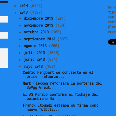
2014
(5742)
►
No 
tip
2013
(4837)
▼
con
diciembre 2013
(291)
►
con
noviembre 2013
(154)
►
pla
nue
octubre 2013
(105)
►
septiembre 2013
(307)
►
agosto 2013
(800)
►
julio 2013
(1038)
►
junio 2013
(674)
►
mayo 2013
(168)
▼
Cédric Hengbart se convierte en el
primer refuerzo...
Mark Flekken reforzará la portería del
SpVgg Greut...
El AS Monaco confirma el fichaje del
colombiano Ra...
Franck Etoundi estampa su firma como
nuevo futboli...