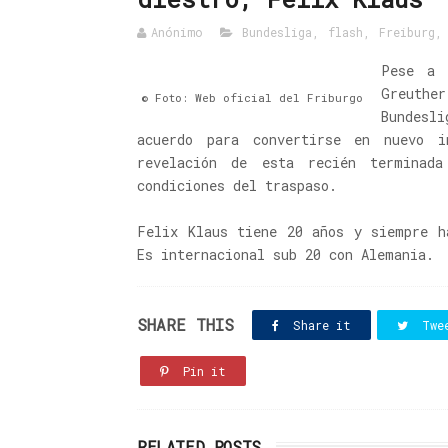
Anónimo
Bundesliga
,
flash
,
Freiburg
Pese a 
Greuthe
© Foto: Web oficial del Friburgo
Bundesl
acuerdo para convertirse en nuevo i
revelación de esta recién terminad
condiciones del traspaso.
Felix Klaus tiene 20 años y siempre h
Es internacional sub 20 con Alemania.
SHARE THIS
Share it
Twe
Pin it
RELATED POSTS