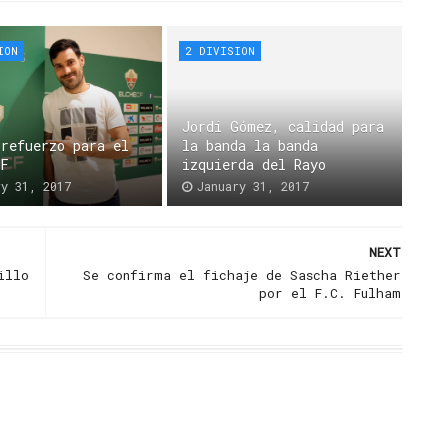
ION
2 DIVISION
Jordi Gómez, calidad para
 refuerzo para el
la banda la banda
CF
izquierda del Rayo
ry 31, 2017
January 31, 2017
NEXT
illo
Se confirma el fichaje de Sascha Riether
por el F.C. Fulham