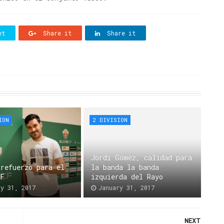
et
Share it
Share it
ION
2 DIVISION
Jordi Gómez, calidad para
 refuerzo para el
la banda la banda
CF
izquierda del Rayo
ry 31, 2017
January 31, 2017
NEXT