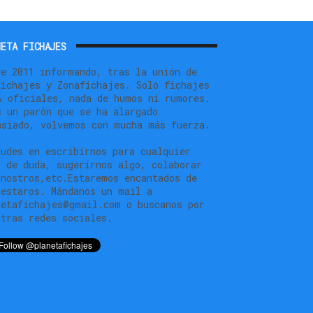
ETA FICHAJES
de 2011 informando, tras la unión de
fichajes y Zonafichajes. Solo fichajes
% oficiales, nada de humos ni rumores.
s un parón que se ha alargado
asiado, volvemos con mucha más fuerza.
dudes en escribírnos para cualquier
o de duda, sugerirnos algo, colaborar
 nostros,etc.Estaremos encantados de
testaros. Mándanos un mail a
netafichajes@gmail.com o buscanos por
stras redes sociales.