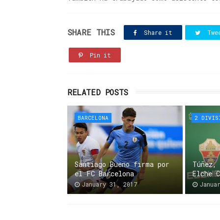
SHARE THIS
Share it
Twe
Pin it
RELATED POSTS
BARCELONA
2 DIVIS
Santiago Bueno firma por
Túñez,
el FC Barcelona
Elche 
January 31, 2017
Janua