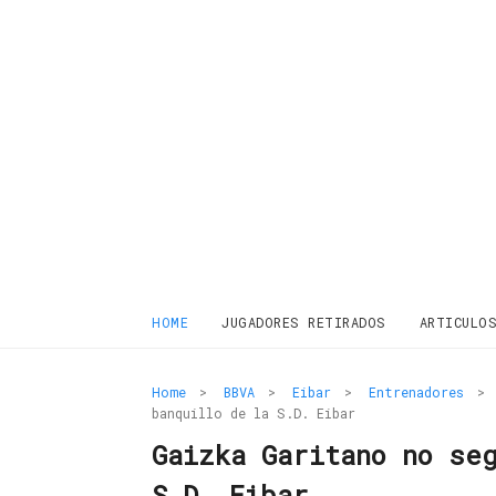
HOME
JUGADORES RETIRADOS
ARTICULO
Home
>
BBVA
>
Eibar
>
Entrenadores
>
banquillo de la S.D. Eibar
Gaizka Garitano no se
S.D. Eibar