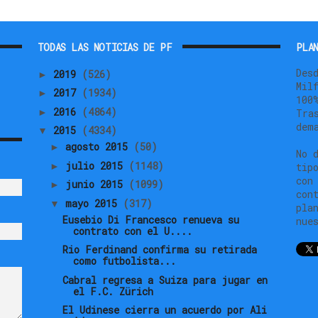
TODAS LAS NOTICIAS DE PF
PLAN
Des
2019
(526)
►
Mil
2017
(1934)
►
100
2016
(4864)
►
Tra
dem
2015
(4334)
▼
agosto 2015
(50)
►
No 
julio 2015
(1148)
►
tip
con
junio 2015
(1099)
►
con
mayo 2015
(317)
▼
pla
Eusebio Di Francesco renueva su
nue
contrato con el U....
Rio Ferdinand confirma su retirada
como futbolista...
Cabral regresa a Suiza para jugar en
el F.C. Zürich
El Udinese cierra un acuerdo por Ali