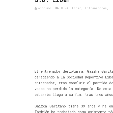
Anónimo
BBVA
,
Eibar
,
Entrenadores
,
U
El entrenador deriotarra, Gaizka Garit
dirigiendo a la Sociedad Deportiva Eib
entrenador, tras concluir el partido d
vasco ha perdido la categoría. De esta
eibarrés llega a su fin, tras tres año
Gaizka Garitano tiene 39 años y ha en
También ha trabajado como asistente té