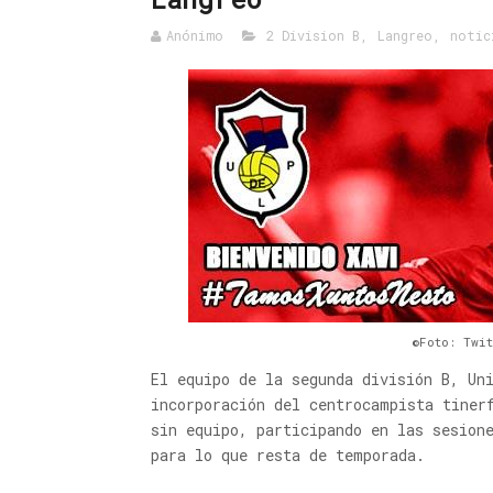
Anónimo
2 Division B
,
Langreo
,
notic
©Foto: Twi
El equipo de la segunda división B, Un
incorporación del centrocampista tiner
sin equipo, participando en las sesion
para lo que resta de temporada.