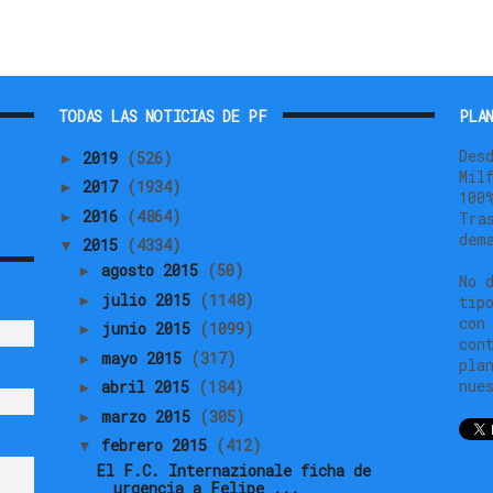
TODAS LAS NOTICIAS DE PF
PLAN
Des
2019
(526)
►
Mil
2017
(1934)
►
100
2016
(4864)
►
Tra
dem
2015
(4334)
▼
agosto 2015
(50)
►
No 
julio 2015
(1148)
►
tip
con
junio 2015
(1099)
►
con
mayo 2015
(317)
►
pla
nue
abril 2015
(184)
►
marzo 2015
(305)
►
febrero 2015
(412)
▼
El F.C. Internazionale ficha de
urgencia a Felipe ...