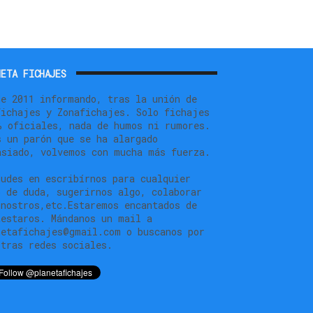
ETA FICHAJES
de 2011 informando, tras la unión de
fichajes y Zonafichajes. Solo fichajes
% oficiales, nada de humos ni rumores.
s un parón que se ha alargado
asiado, volvemos con mucha más fuerza.
dudes en escribírnos para cualquier
o de duda, sugerirnos algo, colaborar
 nostros,etc.Estaremos encantados de
testaros. Mándanos un mail a
netafichajes@gmail.com o buscanos por
stras redes sociales.