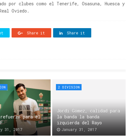
ado por clubes como el Tenerife, Osasuna, Huesca y
Real Oviedo.
et
Share it
Share it
ION
2 DIVISION
Jordi Gómez, calidad para
 refuerzo para el
la banda la banda
CF
izquierda del Rayo
ry 31, 2017
January 31, 2017