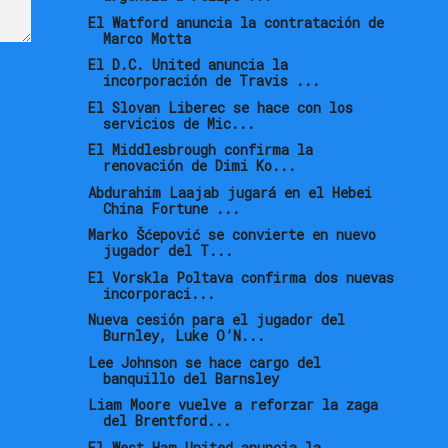
El Watford anuncia la contratación de
Marco Motta
El D.C. United anuncia la
incorporación de Travis ...
El Slovan Liberec se hace con los
servicios de Mic...
El Middlesbrough confirma la
renovación de Dimi Ko...
Abdurahim Laajab jugará en el Hebei
China Fortune ...
Marko Šćepović se convierte en nuevo
jugador del T...
El Vorskla Poltava confirma dos nuevas
incorporaci...
Nueva cesión para el jugador del
Burnley, Luke O’N...
Lee Johnson se hace cargo del
banquillo del Barnsley
Liam Moore vuelve a reforzar la zaga
del Brentford...
El West Ham United anuncia la