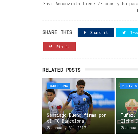
Xavi Annunziata tiene 27 años y ha pas
SHARE THIS
Share it
Twe
Pin it
RELATED POSTS
BARCELONA
2 DIVIS
Santiago Bueno firma por
Túñez,
el FC Barcelona
Elche 
January 31, 2017
Janua