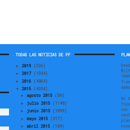
TODAS LAS NOTICIAS DE PF
PLAN
Des
2019
(526)
►
Mil
2017
(1934)
►
100
2016
(4864)
►
Tra
dem
2015
(4334)
▼
agosto 2015
(50)
►
No 
julio 2015
(1148)
►
tip
con
junio 2015
(1099)
►
con
mayo 2015
(317)
►
pla
nue
abril 2015
(184)
►