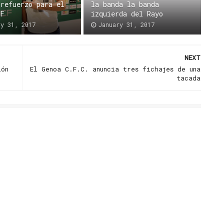
 refuerzo para el
la banda la banda
CF
izquierda del Rayo
ry 31, 2017
January 31, 2017
NEXT
ión
El Genoa C.F.C. anuncia tres fichajes de una
tacada