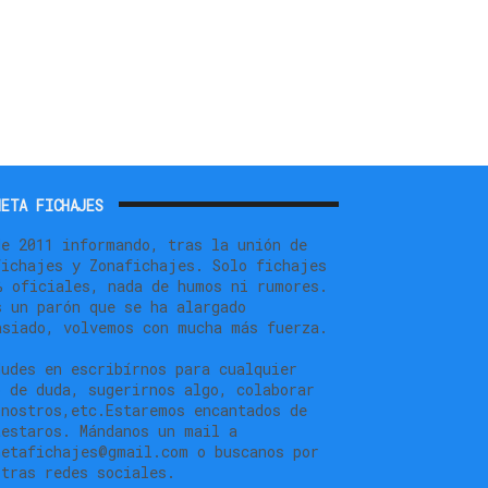
ETA FICHAJES
de 2011 informando, tras la unión de
fichajes y Zonafichajes. Solo fichajes
% oficiales, nada de humos ni rumores.
s un parón que se ha alargado
asiado, volvemos con mucha más fuerza.
dudes en escribírnos para cualquier
o de duda, sugerirnos algo, colaborar
 nostros,etc.Estaremos encantados de
testaros. Mándanos un mail a
netafichajes@gmail.com o buscanos por
stras redes sociales.