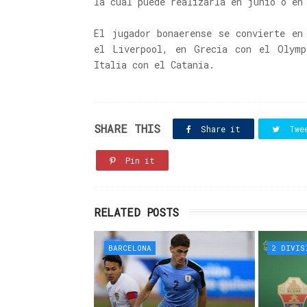
la cual puede realizarla en junio o en
El jugador bonaerense se convierte en
el Liverpool, en Grecia con el Olymp
Italia con el Catania.
SHARE THIS
Share it
Twe
Pin it
RELATED POSTS
BARCELONA
2 DIVIS