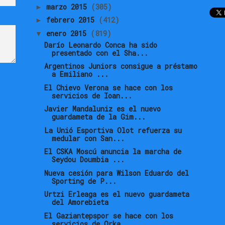
marzo 2015
(305)
►
febrero 2015
(412)
►
enero 2015
(819)
▼
Darío Leonardo Conca ha sido
presentado con el Sha...
Argentinos Juniors consigue a préstamo
a Emiliano ...
El Chievo Verona se hace con los
servicios de Ioan...
Javier Mandaluniz es el nuevo
guardameta de la Gim...
La Unió Esportiva Olot refuerza su
medular con San...
El CSKA Moscú anuncia la marcha de
Seydou Doumbia ...
Nueva cesión para Wilson Eduardo del
Sporting de P...
Urtzi Erleaga es el nuevo guardameta
del Amorebieta
El Gaziantepspor se hace con los
servicios de Orka...