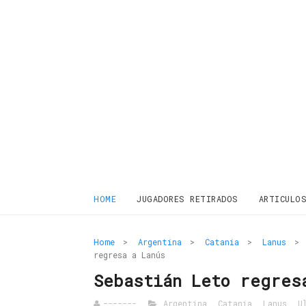
HOME
JUGADORES RETIRADOS
ARTICULO
Home
>
Argentina
>
Catania
>
Lanus
>
regresa a Lanús
Sebastián Leto regres
-------
Argentina
,
Catania
,
Lanus
,
U