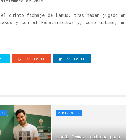
 diciembre de 2015.
 el quinto fichaje de Lanús, tras haber jugado en
iakos y con el Panathinaikos y, como último, en
et
Share it
Share it
ION
2 DIVISION
Jordi Gómez, calidad para