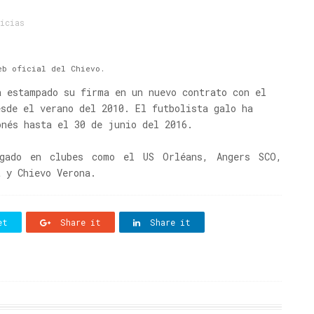
icias
eb oficial del Chievo.
a estampado su firma en un nuevo contrato con el
esde el verano del 2010. El futbolista galo ha
onés hasta el 30 de junio del 2016.
gado en clubes como el US Orléans, Angers SCO,
t y Chievo Verona.
et
Share it
Share it