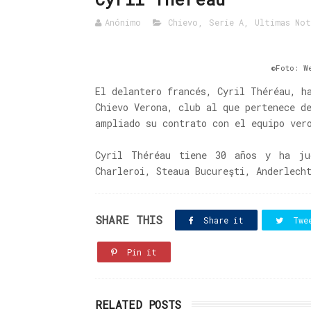
Anónimo
Chievo
,
Serie A
,
Ultimas Not
©Foto: W
El delantero francés, Cyril Théréau, h
Chievo Verona, club al que pertenece d
ampliado su contrato con el equipo ver
Cyril Théréau tiene 30 años y ha ju
Charleroi, Steaua Bucureşti, Anderlech
SHARE THIS
Share it
Twe
Pin it
RELATED POSTS