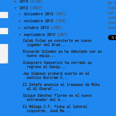
2014
(5742)
►
No 
tip
2013
(4837)
▼
con
diciembre 2013
(291)
►
con
noviembre 2013
(154)
►
pla
nue
octubre 2013
(105)
►
septiembre 2013
(307)
▼
Caleb Folan se convierte en nuevo
jugador del Brad...
Riccardo Colombo ya ha debutado con su
nuevo equip...
Gianpiero Gasperini ha cerrado su
regreso al banqu...
Jay Simpson probará suerte en el
exótico Buriram U...
El Getafe anuncia el traspaso de Miku
al Al Gharaf...
Quique Sánchez Flores es el nuevo
entrenador del A...
El Málaga C.F. ficha al lateral
izquierdo, José Ma...