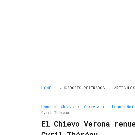
HOME
JUGADORES RETIRADOS
ARTICULO
Home
>
Chievo
>
Serie A
>
Ultimas Not
Cyril Théréau
El Chievo Verona renu
Cyril Théréau