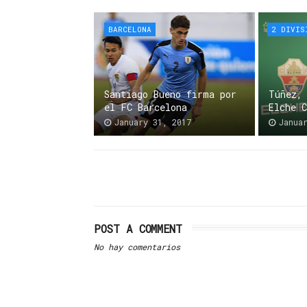
BARCELONA
2 DIVIS
Santiago Bueno firma por
Túñez,
el FC Barcelona
Elche 
January 31, 2017
Janua
POST A COMMENT
No hay comentarios