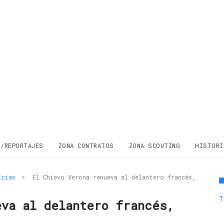
S/REPORTAJES
ZONA CONTRATOS
ZONA SCOUTING
HISTORI
icias
>
El Chievo Verona renueva al delantero francés,
T
eva al delantero francés,