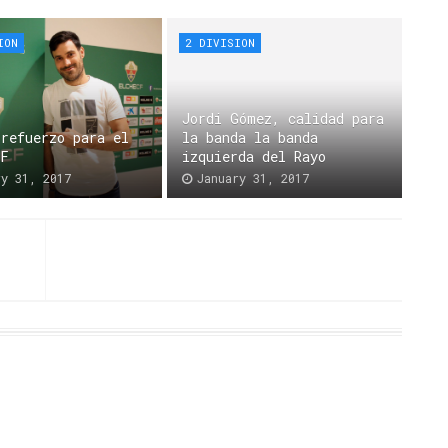
ION
2 DIVISION
Jordi Gómez, calidad para
 refuerzo para el
la banda la banda
CF
izquierda del Rayo
ry 31, 2017
January 31, 2017