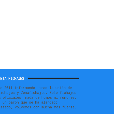
ETA FICHAJES
de 2011 informando, tras la unión de
fichajes y Zonafichajes. Solo fichajes
% oficiales, nada de humos ni rumores.
s un parón que se ha alargado
asiado, volvemos con mucha más fuerza.