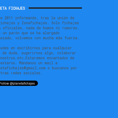
ETA FICHAJES
de 2011 informando, tras la unión de
fichajes y Zonafichajes. Solo fichajes
% oficiales, nada de humos ni rumores.
s un parón que se ha alargado
asiado, volvemos con mucha más fuerza.
dudes en escribírnos para cualquier
o de duda, sugerirnos algo, colaborar
 nostros,etc.Estaremos encantados de
testaros. Mándanos un mail a
netafichajes@gmail.com o buscanos por
stras redes sociales.