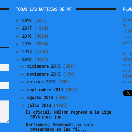
TODAS LAS NOTICIAS DE PF
PLAN
Des
2019
(526)
►
Mil
2017
(1934)
►
100
2016
(4864)
►
Tra
dem
2015
(4334)
►
2014
(5742)
►
No 
tip
2013
(4837)
▼
con
diciembre 2013
(291)
►
con
noviembre 2013
(154)
►
pla
nue
octubre 2013
(105)
►
septiembre 2013
(307)
►
agosto 2013
(800)
►
julio 2013
(1038)
▼
Es oficial, Nélson regresa a la Liga
BBVA para jug...
Bartłomiej Pawłowski ha sido
presentado en las fil...