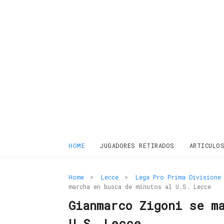
HOME
JUGADORES RETIRADOS
ARTICULO
Home
>
Lecce
>
Lega Pro Prima Divisione
marcha en busca de minutos al U.S. Lecce
Gianmarco Zigoni se m
U.S. Lecce