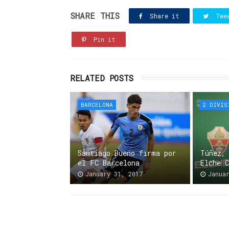
SHARE THIS
Share it
Twe
Pin it
RELATED POSTS
BARCELONA
2 DIVIS
Santiago Bueno firma por
Túñez,
el FC Barcelona
Elche 
January 31, 2017
Janua