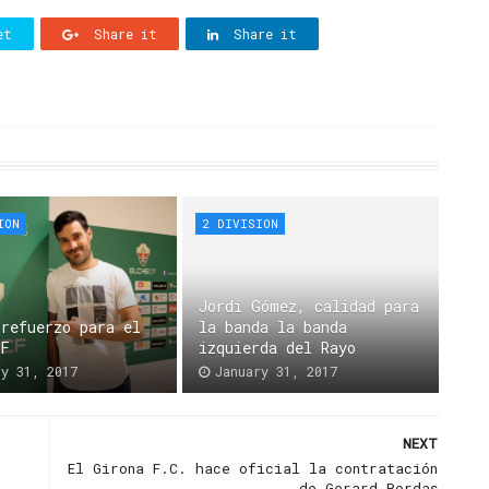
et
Share it
Share it
ION
2 DIVISION
Jordi Gómez, calidad para
 refuerzo para el
la banda la banda
CF
izquierda del Rayo
ry 31, 2017
January 31, 2017
NEXT
El Girona F.C. hace oficial la contratación
de Gerard Bordas