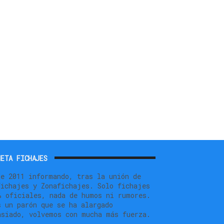
ETA FICHAJES
de 2011 informando, tras la unión de
fichajes y Zonafichajes. Solo fichajes
% oficiales, nada de humos ni rumores.
s un parón que se ha alargado
asiado, volvemos con mucha más fuerza.