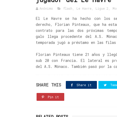
Anónimo
flash
,
Le Havre
,
Ligue 2
,
Mo
El Le Havre se ha hecho con los se
derecho, Florian Pinteaux, que ha est
contrato para las dos próximas temp
galo llega procedente del A.S. Móna
temporada jugó a préstamo en las filas
Florian Pinteaux tiene 21 años y lleg
sub 20 con Francia. El lateral es pr
del A.S. Mónaco. También pasó por la c
SHARE THIS
Share it
Twe
Pin it
RELATED POSTS