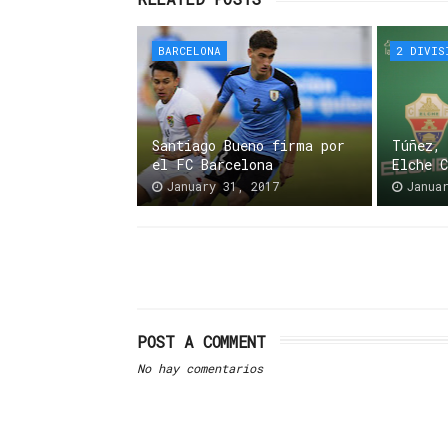
BARCELONA
2 DIVIS
Santiago Bueno firma por
Túñez,
el FC Barcelona
Elche 
January 31, 2017
Janua
POST A COMMENT
No hay comentarios