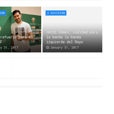
ION
2 DIVISION
Jordi Gómez, calidad para
 refuerzo para el
la banda la banda
CF
izquierda del Rayo
ry 31, 2017
January 31, 2017