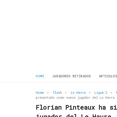
HOME
JUGADORES RETIRADOS
ARTICULO
Home
>
flash
>
Le Havre
>
Ligue 2
>
presentado como nuevo jugador del Le Havre
Florian Pinteaux ha s
jugador del Le Havre