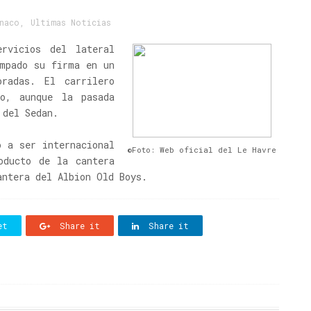
naco
,
Ultimas Noticias
rvicios del lateral
ampado su firma en un
oradas. El carrilero
co, aunque la pasada
 del Sedan.
ó a ser internacional
©Foto: Web oficial del Le Havre
oducto de la cantera
antera del Albion Old Boys.
et
Share it
Share it