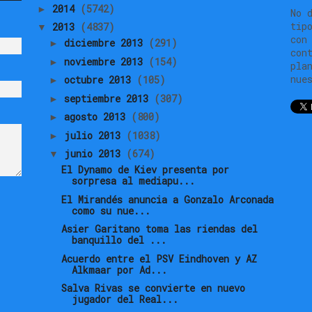
2014
(5742)
►
No 
tip
2013
(4837)
▼
con
diciembre 2013
(291)
►
con
noviembre 2013
(154)
►
pla
nue
octubre 2013
(105)
►
septiembre 2013
(307)
►
agosto 2013
(800)
►
julio 2013
(1038)
►
junio 2013
(674)
▼
El Dynamo de Kiev presenta por
sorpresa al mediapu...
El Mirandés anuncia a Gonzalo Arconada
como su nue...
Asier Garitano toma las riendas del
banquillo del ...
Acuerdo entre el PSV Eindhoven y AZ
Alkmaar por Ad...
Salva Rivas se convierte en nuevo
jugador del Real...