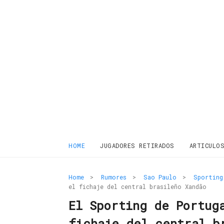
HOME
JUGADORES RETIRADOS
ARTICULO
Home
>
Rumores
>
Sao Paulo
>
Sporting
el fichaje del central brasileño Xandão
El Sporting de Portug
fichaje del central b