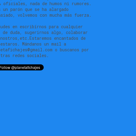
% oficiales, nada de humos ni rumores.
s un parón que se ha alargado
asiado, volvemos con mucha más fuerza.
dudes en escribírnos para cualquier
o de duda, sugerirnos algo, colaborar
 nostros,etc.Estaremos encantados de
testaros. Mándanos un mail a
netafichajes@gmail.com o buscanos por
stras redes sociales.