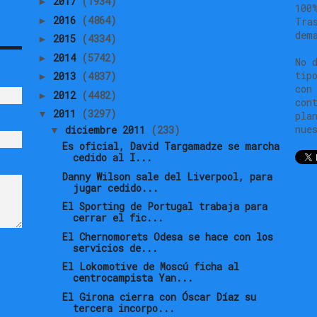
2017
(1934)
►
100
2016
(4864)
►
Tra
dem
2015
(4334)
►
2014
(5742)
►
No 
tip
2013
(4837)
►
con
2012
(4482)
►
con
2011
(3297)
▼
pla
nue
diciembre 2011
(233)
▼
Es oficial, David Targamadze se marcha
cedido al I...
Danny Wilson sale del Liverpool, para
jugar cedido...
El Sporting de Portugal trabaja para
cerrar el fic...
El Chernomorets Odesa se hace con los
servicios de...
El Lokomotive de Moscú ficha al
centrocampista Yan...
El Girona cierra con Óscar Díaz su
tercera incorpo...