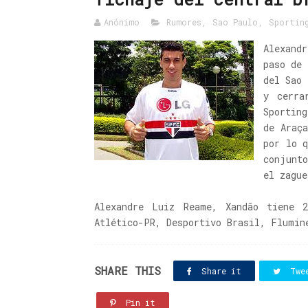
Anónimo
Rumores
,
Sao Paulo
,
Sportin
Alexand
paso de 
del Sao 
y cerra
Sportin
de Araç
por lo 
conjunt
el zague
Alexandre Luiz Reame, Xandão tiene 
Atlético-PR, Desportivo Brasil, Flumin
SHARE THIS
Share it
Twe
Pin it