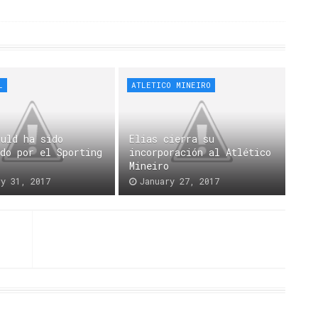
L
ATLETICO MINEIRO
auld ha sido
Elias cierra su
ado por el Sporting
incorporación al Atlético
Mineiro
ry 31, 2017
January 27, 2017