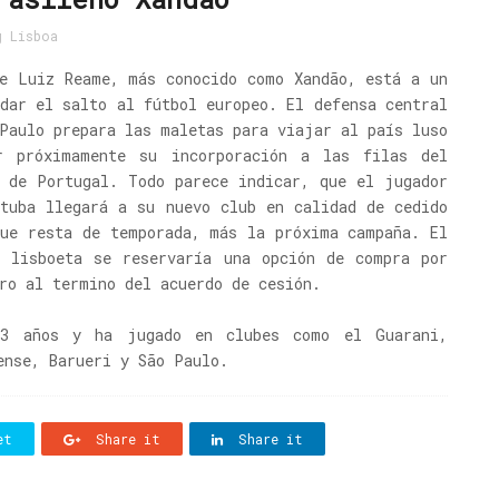
g Lisboa
re Luiz Reame, más conocido como Xandão, está a un
dar el salto al fútbol europeo. El defensa central
Paulo prepara las maletas para viajar al país luso
r próximamente su incorporación a las filas del
g de Portugal. Todo parece indicar, que el jugador
atuba llegará a su nuevo club en calidad de cedido
que resta de temporada, más la próxima campaña. El
o lisboeta se reservaría una opción de compra por
ro al termino del acuerdo de cesión.
23 años y ha jugado en clubes como el Guarani,
ense, Barueri y São Paulo.
et
Share it
Share it