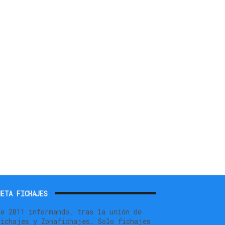
ETA FICHAJES
de 2011 informando, tras la unión de
fichajes y Zonafichajes. Solo fichajes