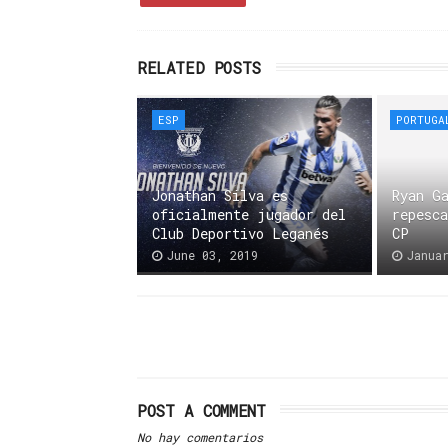
RELATED POSTS
ESP
PORTUGA
Jonathan Silva es
Ryan G
oficialmente jugador del
repesc
Club Deportivo Leganés
CP
June 03, 2019
Janua
POST A COMMENT
No hay comentarios