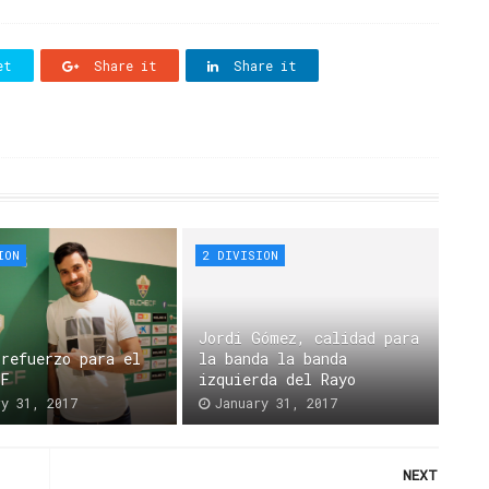
et
Share it
Share it
ION
2 DIVISION
Jordi Gómez, calidad para
 refuerzo para el
la banda la banda
CF
izquierda del Rayo
ry 31, 2017
January 31, 2017
NEXT