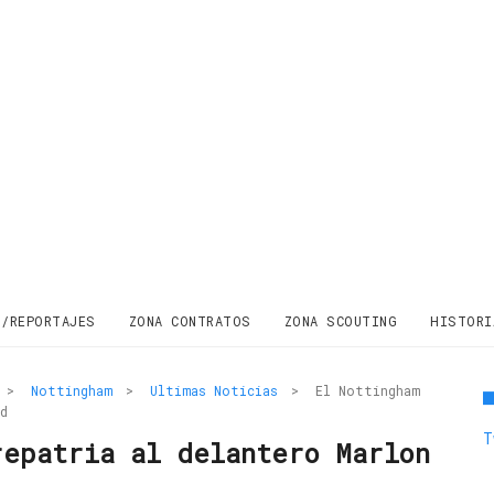
S/REPORTAJES
ZONA CONTRATOS
ZONA SCOUTING
HISTORI
>
Nottingham
>
Ultimas Noticias
>
El Nottingham
d
T
repatria al delantero Marlon