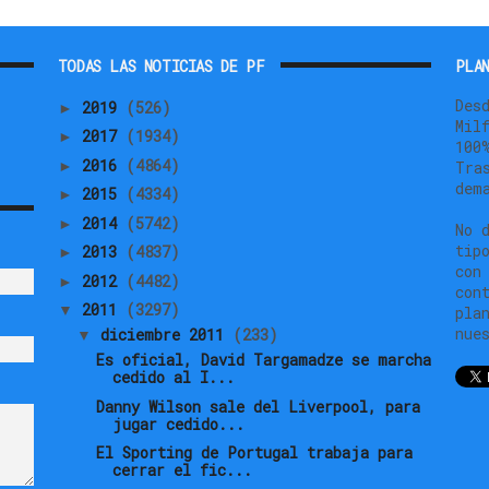
TODAS LAS NOTICIAS DE PF
PLAN
Des
2019
(526)
►
Mil
2017
(1934)
►
100
2016
(4864)
►
Tra
dem
2015
(4334)
►
2014
(5742)
►
No 
tip
2013
(4837)
►
con
2012
(4482)
►
con
2011
(3297)
▼
pla
nue
diciembre 2011
(233)
▼
Es oficial, David Targamadze se marcha
cedido al I...
Danny Wilson sale del Liverpool, para
jugar cedido...
El Sporting de Portugal trabaja para
cerrar el fic...