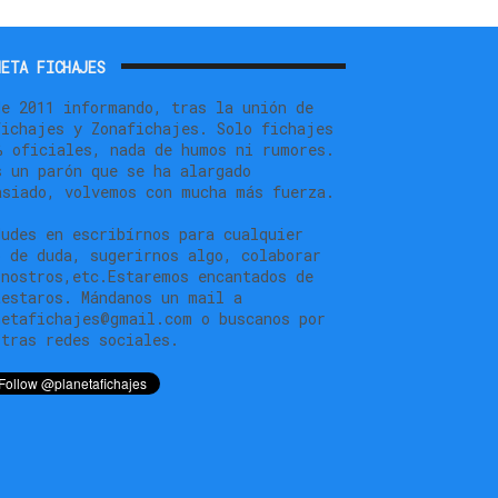
ETA FICHAJES
de 2011 informando, tras la unión de
fichajes y Zonafichajes. Solo fichajes
% oficiales, nada de humos ni rumores.
s un parón que se ha alargado
asiado, volvemos con mucha más fuerza.
dudes en escribírnos para cualquier
o de duda, sugerirnos algo, colaborar
 nostros,etc.Estaremos encantados de
testaros. Mándanos un mail a
netafichajes@gmail.com o buscanos por
stras redes sociales.