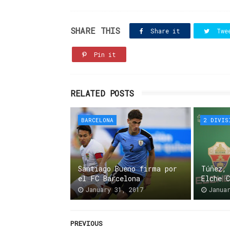
SHARE THIS
Share it
Twe
Pin it
RELATED POSTS
BARCELONA
2 DIVIS
Santiago Bueno firma por
Túñez,
el FC Barcelona
Elche 
January 31, 2017
Janua
PREVIOUS