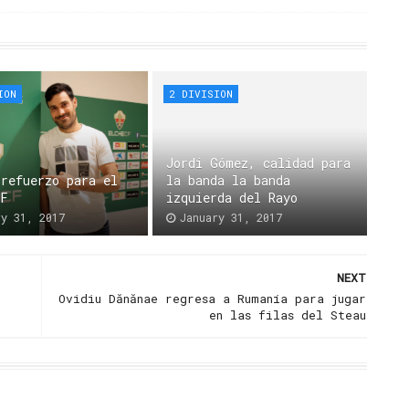
ION
2 DIVISION
Jordi Gómez, calidad para
 refuerzo para el
la banda la banda
CF
izquierda del Rayo
ry 31, 2017
January 31, 2017
NEXT
Ovidiu Dănănae regresa a Rumanía para jugar
en las filas del Steau