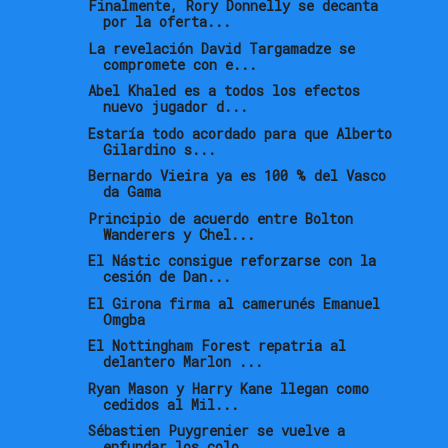
Finalmente, Rory Donnelly se decanta
por la oferta...
La revelación David Targamadze se
compromete con e...
Abel Khaled es a todos los efectos
nuevo jugador d...
Estaría todo acordado para que Alberto
Gilardino s...
Bernardo Vieira ya es 100 % del Vasco
da Gama
Principio de acuerdo entre Bolton
Wanderers y Chel...
El Nástic consigue reforzarse con la
cesión de Dan...
El Girona firma al camerunés Emanuel
Omgba
El Nottingham Forest repatria al
delantero Marlon ...
Ryan Mason y Harry Kane llegan como
cedidos al Mil...
Sébastien Puygrenier se vuelve a
enfundar los colo...