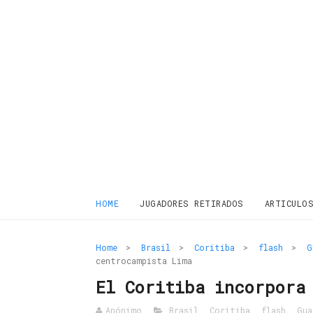
HOME
JUGADORES RETIRADOS
ARTICULO
Home
>
Brasil
>
Coritiba
>
flash
>
G
centrocampista Lima
El Coritiba incorpora
Anónimo
Brasil
,
Coritiba
,
flash
,
Gua