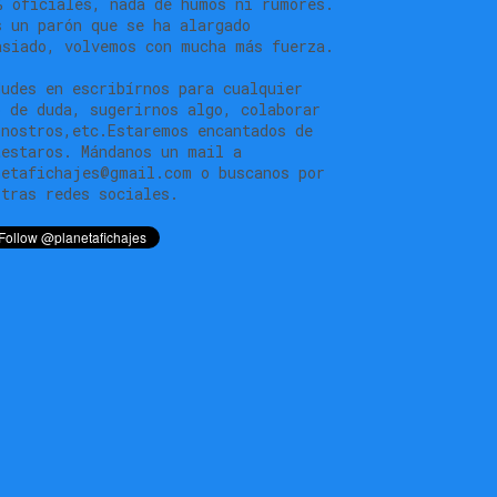
% oficiales, nada de humos ni rumores.
s un parón que se ha alargado
asiado, volvemos con mucha más fuerza.
dudes en escribírnos para cualquier
o de duda, sugerirnos algo, colaborar
 nostros,etc.Estaremos encantados de
testaros. Mándanos un mail a
netafichajes@gmail.com o buscanos por
stras redes sociales.