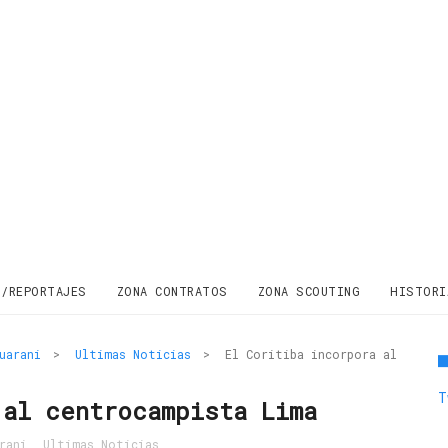
S/REPORTAJES
ZONA CONTRATOS
ZONA SCOUTING
HISTORI
uarani
>
Ultimas Noticias
>
El Coritiba incorpora al
T
 al centrocampista Lima
rani
,
Ultimas Noticias