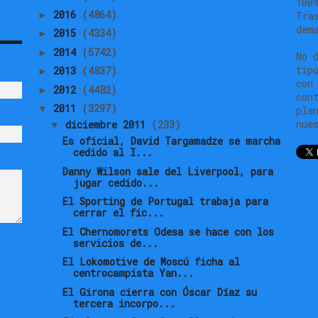
100
2016
(4864)
►
Tra
dem
2015
(4334)
►
2014
(5742)
►
No 
tip
2013
(4837)
►
con
2012
(4482)
►
con
2011
(3297)
▼
pla
nue
diciembre 2011
(233)
▼
Es oficial, David Targamadze se marcha
cedido al I...
Danny Wilson sale del Liverpool, para
jugar cedido...
El Sporting de Portugal trabaja para
cerrar el fic...
El Chernomorets Odesa se hace con los
servicios de...
El Lokomotive de Moscú ficha al
centrocampista Yan...
El Girona cierra con Óscar Díaz su
tercera incorpo...