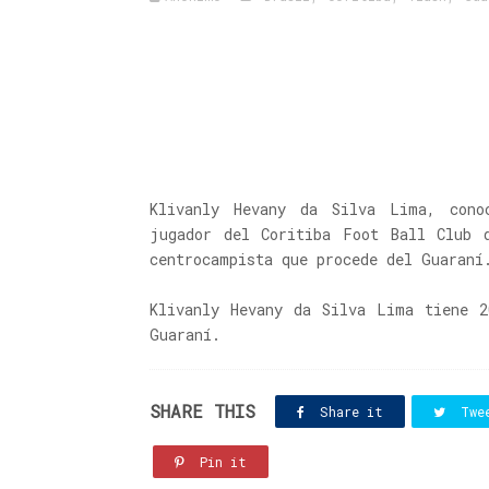
Klivanly Hevany da Silva Lima, con
jugador del Coritiba Foot Ball Club 
centrocampista que procede del Guaraní
Klivanly Hevany da Silva Lima tiene 2
Guaraní.
SHARE THIS
Share it
Twe
Pin it