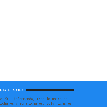
ETA FICHAJES
de 2011 informando, tras la unión de
fichajes y Zonafichajes. Solo fichajes