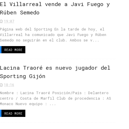
El Villarreal vende a Javi Fuego y
Rúben Semedo
19:07
Página web del Sporting En la tarde de hoy, el
Villarreal ha comunicado que Javi Fuego y Rúben
Semedo no seguirán en el club. Ambos se v...
READ MORE
Lacina Traoré es nuevo jugador del
Sporting Gijón
18:16
Nombre : Lacina Traoré Posición/País : Delantero
centro / Costa de Marfil Club de procedencia : AS
Monaco Nuevo equipo : ...
READ MORE