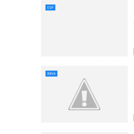
ESP
BBVA