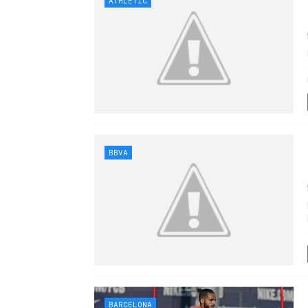
ATHLETIC
BBVA
BARCELONA