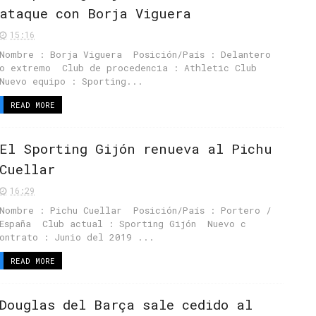
ataque con Borja Viguera
15:16
Nombre : Borja Viguera Posición/País : Delantero
o extremo Club de procedencia : Athletic Club
Nuevo equipo : Sporting...
READ MORE
El Sporting Gijón renueva al Pichu
Cuellar
16:29
Nombre : Pichu Cuellar Posición/País : Portero /
España Club actual : Sporting Gijón Nuevo c
ontrato : Junio del 2019 ...
READ MORE
Douglas del Barça sale cedido al