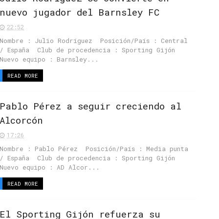
nuevo jugador del Barnsley FC
22:52
Nombre : Julio Rodríguez Posición/País : Central
/ España Club de procedencia : Sporting Gijón
Nuevo equipo : Barnsley...
READ MORE
Pablo Pérez a seguir creciendo al
Alcorcón
17:26
Nombre : Pablo Pérez Posición/País : Media punta
/ España Club de procedencia : Sporting Gijón
Nuevo equipo : AD Alcor...
READ MORE
El Sporting Gijón refuerza su