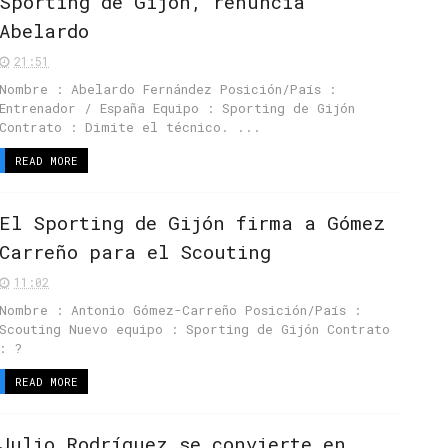
Sporting de Gijón, renuncia
Abelardo
21:51
Nombre : Abelardo Fernández Posición/País :
Entrenador / España Equipo : Sporting de Gijón
Contrato : Dimite el técnico. ...
READ MORE
El Sporting de Gijón firma a Gómez
Carreño para el Scouting
11:02
Nombre : Antonio Gómez-Carreño Posición/País :
Scouting Nuevo equipo : Sporting de Gijón Contrato
: ?
READ MORE
Julio Rodríguez se convierte en