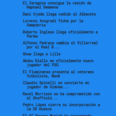
El Zaragoza consigue la cesión de
Raphael Dwamena
Dani Ojeda llega cedido al Albacete
Lorenzo Avogradi ficha por la
Sampdoria
Roberto Inglese llega oficialmente a
Parma
Alfonso Pedraza cambia el Villarreal
por el Real B...
Show llega a Lille
Abdou Diallo es oficialmente nuevo
jugador del PSG
El Fluminense presenta al veterano
futbolista, Nenê
Claudio Spinelli se convierte en
jugador de Gimnas...
Ravel Morrison se ha comprometido con
el Sheffield...
Pedro López cierra su incorporación a
la SD Huesca
El FC Bayern Munich ha presentado