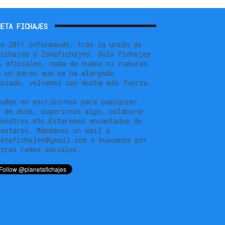
ETA FICHAJES
de 2011 informando, tras la unión de
fichajes y Zonafichajes. Solo fichajes
% oficiales, nada de humos ni rumores.
s un parón que se ha alargado
asiado, volvemos con mucha más fuerza.
dudes en escribírnos para cualquier
o de duda, sugerirnos algo, colaborar
 nostros,etc.Estaremos encantados de
testaros. Mándanos un mail a
netafichajes@gmail.com o buscanos por
stras redes sociales.