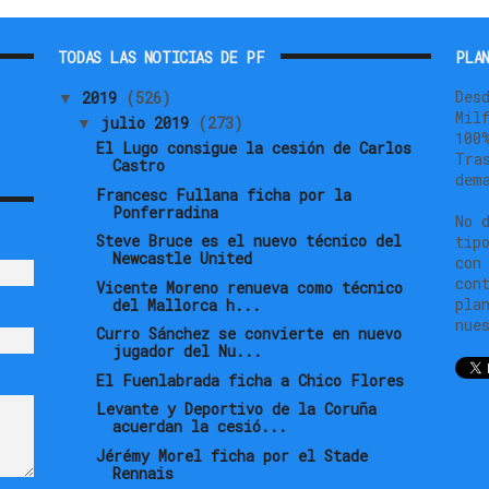
TODAS LAS NOTICIAS DE PF
PLAN
Des
2019
(526)
▼
Mil
julio 2019
(273)
▼
100
El Lugo consigue la cesión de Carlos
Tra
Castro
dem
Francesc Fullana ficha por la
Ponferradina
No 
Steve Bruce es el nuevo técnico del
tip
Newcastle United
con
con
Vicente Moreno renueva como técnico
pla
del Mallorca h...
nue
Curro Sánchez se convierte en nuevo
jugador del Nu...
El Fuenlabrada ficha a Chico Flores
Levante y Deportivo de la Coruña
acuerdan la cesió...
Jérémy Morel ficha por el Stade
Rennais