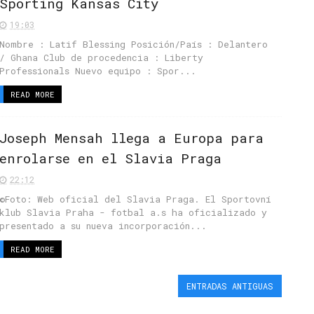
Sporting Kansas City
19:03
Nombre : Latif Blessing Posición/País : Delantero
/ Ghana Club de procedencia : Liberty
Professionals Nuevo equipo : Spor...
READ MORE
Joseph Mensah llega a Europa para
enrolarse en el Slavia Praga
22:12
©Foto: Web oficial del Slavia Praga. El Sportovní
klub Slavia Praha - fotbal a.s ha oficializado y
presentado a su nueva incorporación...
READ MORE
ENTRADAS ANTIGUAS