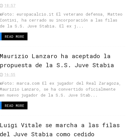
18:57
©Foto: europacalcio.it El veterano defensa, Matteo
Contini, ha cerrado su incorporación a las filas
de la S.S. Juve Stabia. El ex j...
READ MORE
Maurizio Lanzaro ha aceptado la
propuesta de la S.S. Juve Stabia
16:55
©Foto: marca.com El ex jugador del Real Zaragoza,
Maurizio Lanzaro, se ha convertido oficialmente
en nuevo jugador de la S.S. Juve Stab...
READ MORE
Luigi Vitale se marcha a las filas
del Juve Stabia como cedido