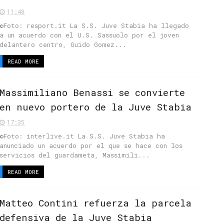
11:48
©Foto: resport.it La S.S. Juve Stabia ha llegado
a un acuerdo con el U.S. Sassuolo por el joven
delantero centro, Guido Gomez...
READ MORE
Massimiliano Benassi se convierte
en nuevo portero de la Juve Stabia
17:35
©Foto: interlive.it La S.S. Juve Stabia ha
anunciado un acuerdo por el que se hace con los
servicios del guardameta, Massimili...
READ MORE
Matteo Contini refuerza la parcela
defensiva de la Juve Stabia