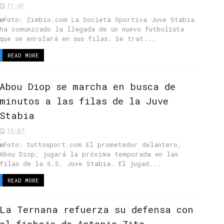
11:41
©Foto: Zimbio.com La Società Sportiva Juve Stabia
ha comunicado la llegada de un nuevo futbolista
que se enrolará en sus filas. Se trat...
READ MORE
Abou Diop se marcha en busca de
minutos a las filas de la Juve
Stabia
15:07
©Foto: tuttosport.com El prometedor delantero,
Abou Diop, jugará la próxima temporada en las
filas de la S.S. Juve Stabia. El jugad...
READ MORE
La Ternana refuerza su defensa con
el fichaje de Antonio Zito