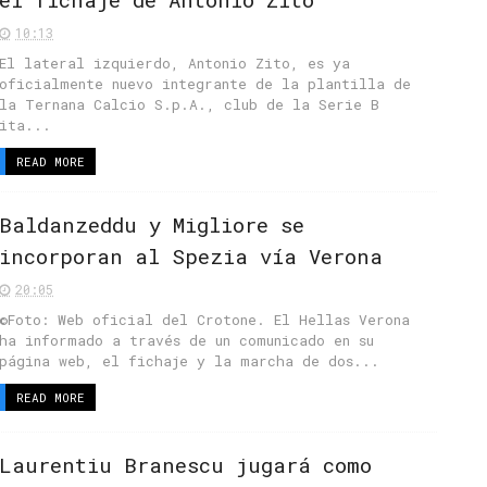
10:13
El lateral izquierdo, Antonio Zito, es ya
oficialmente nuevo integrante de la plantilla de
la Ternana Calcio S.p.A., club de la Serie B
ita...
READ MORE
Baldanzeddu y Migliore se
incorporan al Spezia vía Verona
20:05
©Foto: Web oficial del Crotone. El Hellas Verona
ha informado a través de un comunicado en su
página web, el fichaje y la marcha de dos...
READ MORE
Laurentiu Branescu jugará como