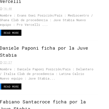
Vercelli
16:48
Nombre : Evans Osei Posición/País : Mediocentro /
Ghana Club de procedencia : Juve Stabia Nuevo
equipo : Pro Vercelli ...
READ MORE
Daniele Paponi ficha por la Juve
Stabia
22:27
Nombre : Daniele Paponi Posición/País : Delantero
/ Italia Club de procedencia : Latina Calcio
Nuevo equipo : Juve Stabia...
READ MORE
Fabiano Santacroce ficha por la
Juve Stabia