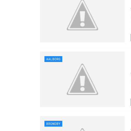
AALBORG
BRONDBY