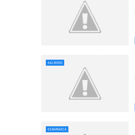
AALBORG
DINAMARCA