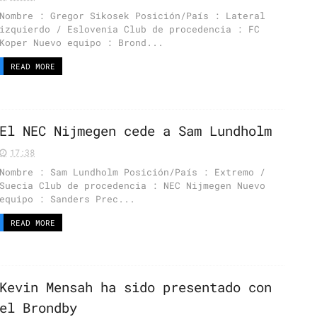
Nombre : Gregor Sikosek Posición/País : Lateral
izquierdo / Eslovenia Club de procedencia : FC
Koper Nuevo equipo : Brond...
READ MORE
El NEC Nijmegen cede a Sam Lundholm
17:38
Nombre : Sam Lundholm Posición/País : Extremo /
Suecia Club de procedencia : NEC Nijmegen Nuevo
equipo : Sanders Prec...
READ MORE
Kevin Mensah ha sido presentado con
el Brondby