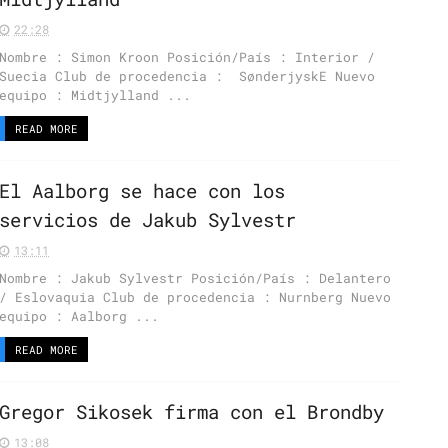
22:28
Nombre : Simon Kroon Posición/País : Interior /
Suecia Club de procedencia : SønderjyskE Nuevo
equipo : Midtjylland ...
READ MORE
El Aalborg se hace con los
servicios de Jakub Sylvestr
13:11
Nombre : Jakub Sylvestr Posición/País : Delantero
/ Eslovaquia Club de procedencia : Nurnberg Nuevo
equipo : Aalborg ...
READ MORE
Gregor Sikosek firma con el Brondby
13:08