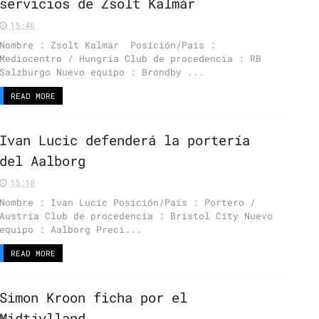
servicios de Zsolt Kalmár
15:46
Nombre : Zsolt Kalmár Posición/País :
Mediocentro / Hungría Club de procedencia : RB
Salzburgo Nuevo equipo : Brondby ...
READ MORE
Ivan Lucic defenderá la portería
del Aalborg
15:18
Nombre : Ivan Lucic Posición/País : Portero /
Austria Club de procedencia : Bristol City Nuevo
equipo : Aalborg Preci...
READ MORE
Simon Kroon ficha por el
Midtjylland