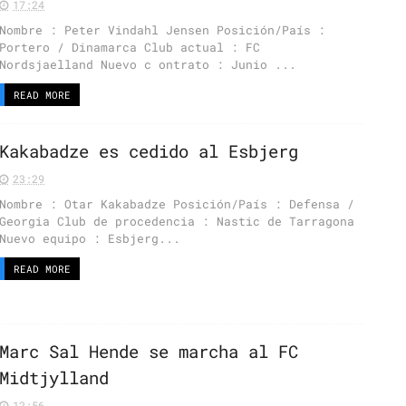
17:24
Nombre : Peter Vindahl Jensen Posición/País :
Portero / Dinamarca Club actual : FC
Nordsjaelland Nuevo c ontrato : Junio ...
READ MORE
Kakabadze es cedido al Esbjerg
23:29
Nombre : Otar Kakabadze Posición/País : Defensa /
Georgia Club de procedencia : Nastic de Tarragona
Nuevo equipo : Esbjerg...
READ MORE
Marc Sal Hende se marcha al FC
Midtjylland
12:56