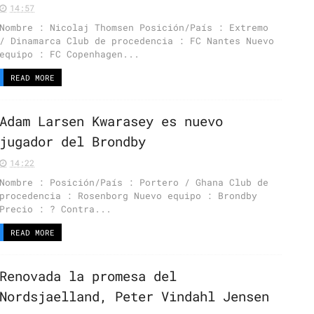
14:57
Nombre : Nicolaj Thomsen Posición/País : Extremo
/ Dinamarca Club de procedencia : FC Nantes Nuevo
equipo : FC Copenhagen...
READ MORE
Adam Larsen Kwarasey es nuevo
jugador del Brondby
14:22
Nombre : Posición/País : Portero / Ghana Club de
procedencia : Rosenborg Nuevo equipo : Brondby
Precio : ? Contra...
READ MORE
Renovada la promesa del
Nordsjaelland, Peter Vindahl Jensen