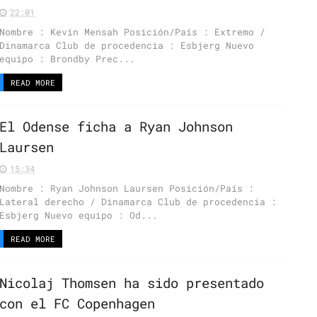
22:01
Nombre : Kevin Mensah Posición/País : Extremo /
Dinamarca Club de procedencia : Esbjerg Nuevo
equipo : Brondby Prec...
READ MORE
El Odense ficha a Ryan Johnson
Laursen
15:34
Nombre : Ryan Johnson Laursen Posición/País :
Lateral derecho / Dinamarca Club de procedencia :
Esbjerg Nuevo equipo : Od...
READ MORE
Nicolaj Thomsen ha sido presentado
con el FC Copenhagen