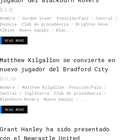
9:30
Nombre : Gordon Greer Posición/País : Central /
Escocia Club de procedencia : Brighton Hove
Albion Nuevo equipo : Blac...
READ MORE
Matthew Kilgallon se convierte en
nuevo jugador del Bradford City
11:34
Nombre : Matthew Kilgallon Posición/País :
Central / Inglaterra Club de procedencia :
Blackburn Rovers Nuevo equipo : ...
READ MORE
Grant Hanley ha sido presentado
con el Newcastle United