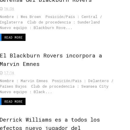
16:56
Nombre : Wes Brown Posición/País : Central /
Inglaterra Club de procedencia : Sunderland
Nuevo equipo : Blackburn Rove...
READ MORE
El Blackburn Rovers incorpora a
Marvin Emnes
17:16
Nombre : Marvin Emnes Posición/País : Delantero /
Países Bajos Club de procedencia : Swansea City
Nuevo equipo : Black...
READ MORE
Derrick Williams es a todos los
efectos nuevo jugador del