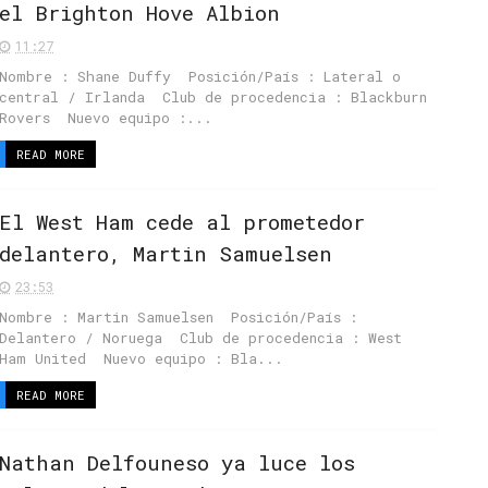
el Brighton Hove Albion
11:27
Nombre : Shane Duffy Posición/País : Lateral o
central / Irlanda Club de procedencia : Blackburn
Rovers Nuevo equipo :...
READ MORE
El West Ham cede al prometedor
delantero, Martin Samuelsen
23:53
Nombre : Martin Samuelsen Posición/País :
Delantero / Noruega Club de procedencia : West
Ham United Nuevo equipo : Bla...
READ MORE
Nathan Delfouneso ya luce los