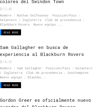
colores del Swindon Town
17:48
Nombre : Nathan Delfouneso Posición/País :
Delantero / Inglaterra Club de procedencia :
Blackburn Rovers Nuevo equipo ...
READ MORE
Sam Gallagher en busca de
experiencia al Blackburn Rovers
16:10
Nombre : Sam Gallagher Posición/País : Delantero
/ Inglaterra Club de procedencia : Southampton
Nuevo equipo : Blackbu...
READ MORE
Gordon Greer es oficialmente nuevo
jugador del Blackburn Rovers