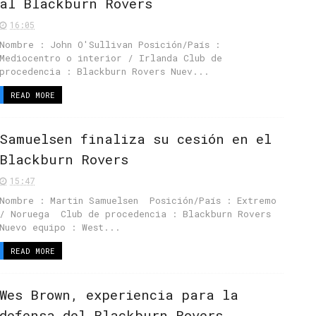
al Blackburn Rovers
16:05
Nombre : John O'Sullivan Posición/País :
Mediocentro o interior / Irlanda Club de
procedencia : Blackburn Rovers Nuev...
READ MORE
Samuelsen finaliza su cesión en el
Blackburn Rovers
15:47
Nombre : Martin Samuelsen Posición/País : Extremo
/ Noruega Club de procedencia : Blackburn Rovers
Nuevo equipo : West...
READ MORE
Wes Brown, experiencia para la
defensa del Blackburn Rovers