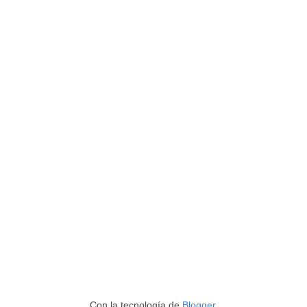
Con la tecnología de
Blogger
.