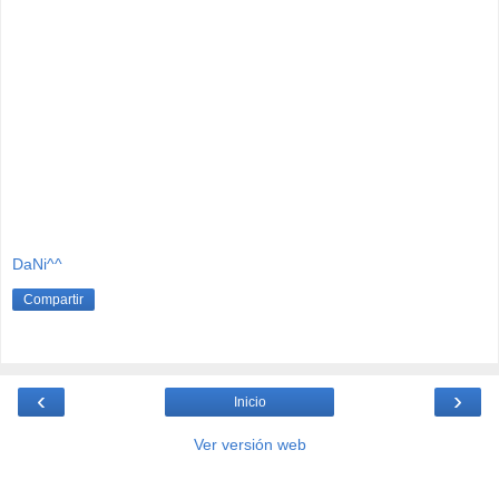
DaNi^^
Compartir
‹
›
Inicio
Ver versión web