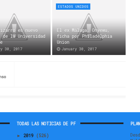
ESTADOS UNIDOS
Pizarro es nuevo
El ex Málaga, Onyewu,
r de la Universidad
ficha por Philadelphia
le
Union
ry 30, 2017
January 30, 2017
nso
TODAS LAS NOTICIAS DE PF
PLAN
Des
2019
(526)
►