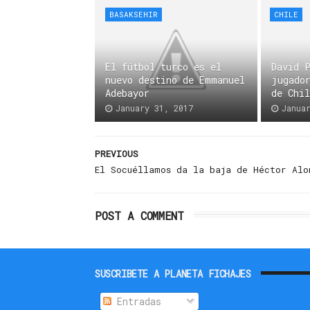
BASAKSEHIR
CHILE
El fútbol turco es el
David 
nuevo destino de Emmanuel
jugado
Adebayor
de Chi
January 31, 2017
Janua
PREVIOUS
El Socuéllamos da la baja de Héctor Alo
POST A COMMENT
SUSCRIBETE A PLANETA FICHAJES
Entradas