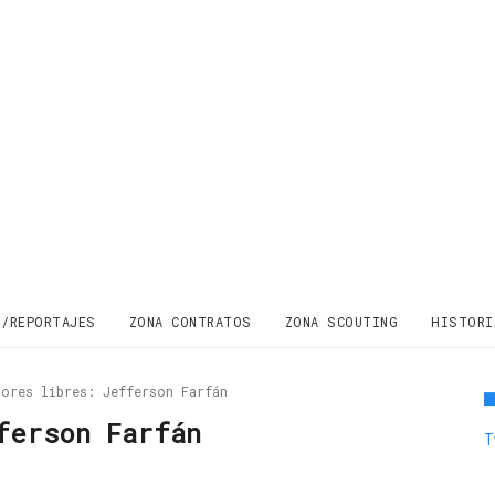
S/REPORTAJES
ZONA CONTRATOS
ZONA SCOUTING
HISTORI
dores libres: Jefferson Farfán
ferson Farfán
T