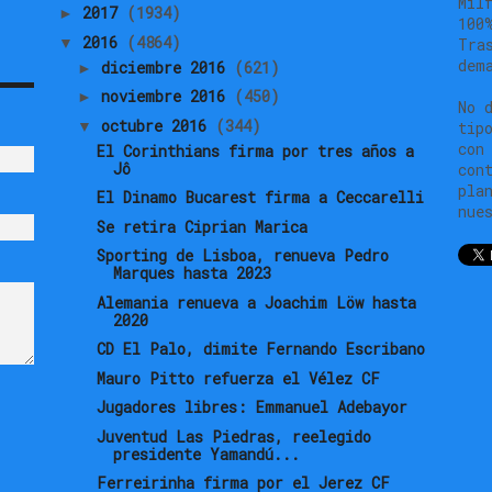
Mil
2017
(1934)
►
100
2016
(4864)
▼
Tra
dem
diciembre 2016
(621)
►
noviembre 2016
(450)
►
No 
octubre 2016
(344)
▼
tip
con
El Corinthians firma por tres años a
Jô
con
pla
El Dinamo Bucarest firma a Ceccarelli
nue
Se retira Ciprian Marica
Sporting de Lisboa, renueva Pedro
Marques hasta 2023
Alemania renueva a Joachim Löw hasta
2020
CD El Palo, dimite Fernando Escribano
Mauro Pitto refuerza el Vélez CF
Jugadores libres: Emmanuel Adebayor
Juventud Las Piedras, reelegido
presidente Yamandú...
Ferreirinha firma por el Jerez CF