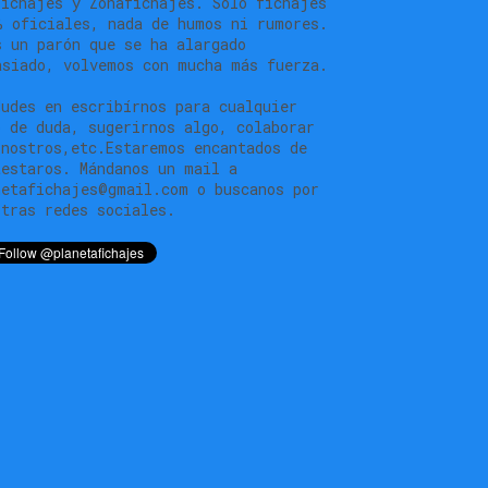
fichajes y Zonafichajes. Solo fichajes
% oficiales, nada de humos ni rumores.
s un parón que se ha alargado
asiado, volvemos con mucha más fuerza.
dudes en escribírnos para cualquier
o de duda, sugerirnos algo, colaborar
 nostros,etc.Estaremos encantados de
testaros. Mándanos un mail a
netafichajes@gmail.com o buscanos por
stras redes sociales.