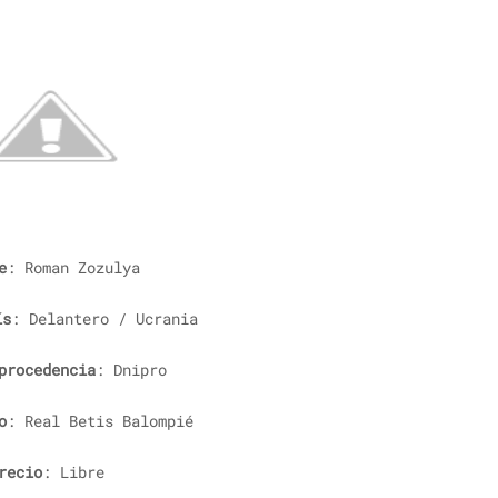
e
: Roman Zozulya
ís
: Delantero / Ucrania
procedencia
: Dnipro
o
: Real Betis Balompié
recio
: Libre