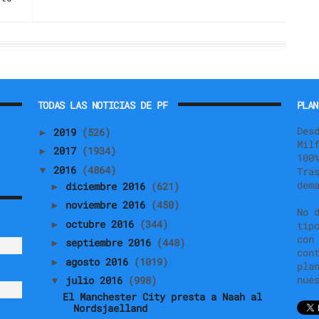
TODAS LAS NOTICIAS DE PF
PLAN
Des
2019
(526)
►
Mil
2017
(1934)
►
100
2016
(4864)
▼
Tra
dem
diciembre 2016
(621)
►
noviembre 2016
(450)
►
No 
octubre 2016
(344)
►
tip
con
septiembre 2016
(448)
►
con
agosto 2016
(1019)
►
pla
nue
julio 2016
(998)
▼
El Manchester City presta a Naah al
Nordsjaelland