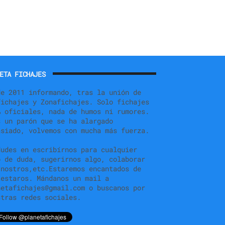
ETA FICHAJES
de 2011 informando, tras la unión de
fichajes y Zonafichajes. Solo fichajes
% oficiales, nada de humos ni rumores.
s un parón que se ha alargado
asiado, volvemos con mucha más fuerza.
dudes en escribírnos para cualquier
o de duda, sugerirnos algo, colaborar
 nostros,etc.Estaremos encantados de
testaros. Mándanos un mail a
netafichajes@gmail.com o buscanos por
stras redes sociales.