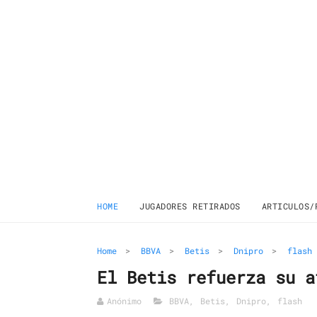
HOME
JUGADORES RETIRADOS
ARTICULOS/
Home
>
BBVA
>
Betis
>
Dnipro
>
flash
El Betis refuerza su a
Anónimo
BBVA
,
Betis
,
Dnipro
,
flash