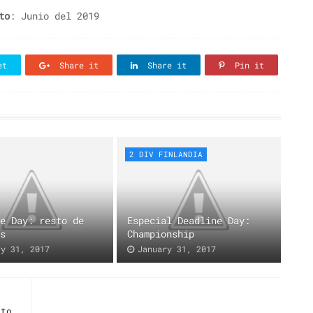
to
: Junio del 2019
et
Share it
Share it
Pin it
2 DIV FINLANDIA
ne Day: resto de
Especial Deadline Day:
es
Championship
ry 31, 2017
January 31, 2017
ato