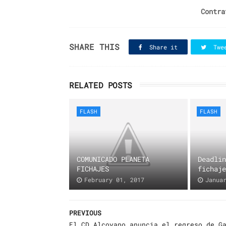
Contra
SHARE THIS
Share it
Twe
RELATED POSTS
FLASH
FLASH
COMUNICADO PLANETA
Deadli
FICHAJES
fichaj
February 01, 2017
Janua
PREVIOUS
El CD Alcoyano anuncia el regreso de G