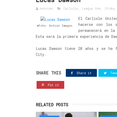
Anónimo
Carlisle
,
League One
,
Stoke
El Carlisle Unite
hacerse con los 
©Foto: Action Images.
permanecerá en la
Esta será la primera experiencia de Da
Lucas Dawson tiene 20 años y se ha f
City.
SHARE THIS
Share it
Twe
Pin it
RELATED POSTS