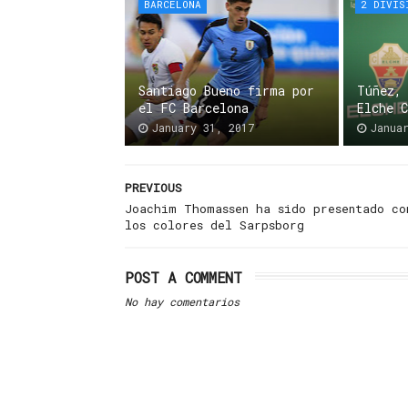
BARCELONA
2 DIVIS
Santiago Bueno firma por
Túñez,
el FC Barcelona
Elche 
January 31, 2017
Janua
PREVIOUS
Joachim Thomassen ha sido presentado co
los colores del Sarpsborg
POST A COMMENT
No hay comentarios