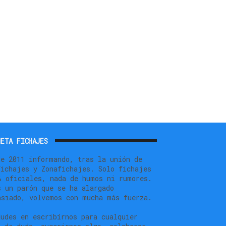
ETA FICHAJES
de 2011 informando, tras la unión de
fichajes y Zonafichajes. Solo fichajes
% oficiales, nada de humos ni rumores.
s un parón que se ha alargado
asiado, volvemos con mucha más fuerza.
dudes en escribírnos para cualquier