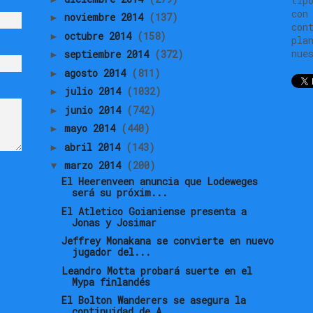
tip
con
noviembre 2014
(137)
►
con
octubre 2014
(158)
►
pla
nue
septiembre 2014
(372)
►
agosto 2014
(811)
►
julio 2014
(1032)
►
junio 2014
(742)
►
mayo 2014
(440)
►
abril 2014
(143)
►
marzo 2014
(200)
▼
El Heerenveen anuncia que Lodeweges
será su próxim...
El Atletico Goianiense presenta a
Jonas y Josimar
Jeffrey Monakana se convierte en nuevo
jugador del...
Leandro Motta probará suerte en el
Mypa finlandés
El Bolton Wanderers se asegura la
continuidad de A...