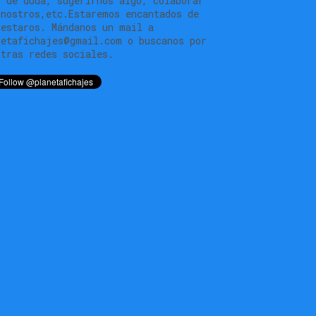
o de duda, sugerirnos algo, colaborar
 nostros,etc.Estaremos encantados de
testaros. Mándanos un mail a
netafichajes@gmail.com o buscanos por
stras redes sociales.