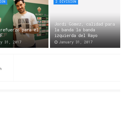
ION
2 DIVISION
Jordi Gómez, calidad para
 refuerzo para el
la banda la banda
CF
izquierda del Rayo
ry 31, 2017
January 31, 2017
n