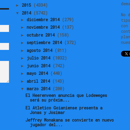
dem
2015
(4334)
►
2014
(5742)
▼
No 
diciembre 2014
(279)
►
tip
con
noviembre 2014
(137)
►
con
octubre 2014
(158)
►
pla
nue
septiembre 2014
(372)
►
agosto 2014
(811)
►
julio 2014
(1032)
►
junio 2014
(742)
►
mayo 2014
(440)
►
abril 2014
(143)
►
marzo 2014
(200)
▼
El Heerenveen anuncia que Lodeweges
será su próxim...
El Atletico Goianiense presenta a
Jonas y Josimar
Jeffrey Monakana se convierte en nuevo
jugador del...