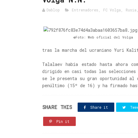
Dablop
Entrenadores
,
FC Volga
,
Rusia
©Foto: Web oficial del Volga
tras la marcha del ucraniano Yuri Kali
Talalaev había estado hasta ahora co
dirigido en casi todas las selecciones
se le presenta su gran oportunidad al 
penúltimo (15º de 16) y ha firmado has
SHARE THIS
Share it
Twe
Pin it