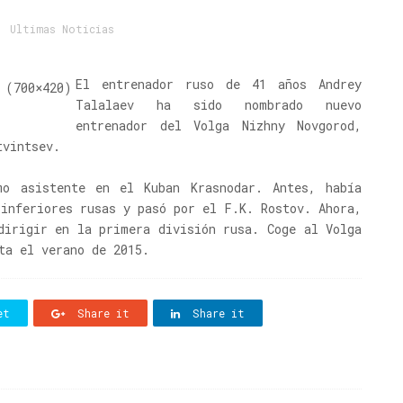
,
Ultimas Noticias
El entrenador ruso de 41 años Andrey
Talalaev ha sido nombrado nuevo
entrenador del Volga Nizhny Novgorod,
tvintsev.
mo asistente en el Kuban Krasnodar. Antes, había
 inferiores rusas y pasó por el F.K. Rostov. Ahora,
dirigir en la primera división rusa. Coge al Volga
ta el verano de 2015.
et
Share it
Share it