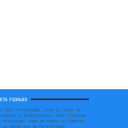
ETA FICHAJES
de 2011 informando, tras la unión de
fichajes y Zonafichajes. Solo fichajes
% oficiales, nada de humos ni rumores.
s un parón que se ha alargado