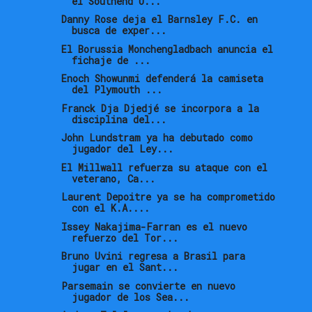
el Southend U...
Danny Rose deja el Barnsley F.C. en
busca de exper...
El Borussia Monchengladbach anuncia el
fichaje de ...
Enoch Showunmi defenderá la camiseta
del Plymouth ...
Franck Dja Djedjé se incorpora a la
disciplina del...
John Lundstram ya ha debutado como
jugador del Ley...
El Millwall refuerza su ataque con el
veterano, Ca...
Laurent Depoitre ya se ha comprometido
con el K.A....
Issey Nakajima-Farran es el nuevo
refuerzo del Tor...
Bruno Uvini regresa a Brasil para
jugar en el Sant...
Parsemain se convierte en nuevo
jugador de los Sea...