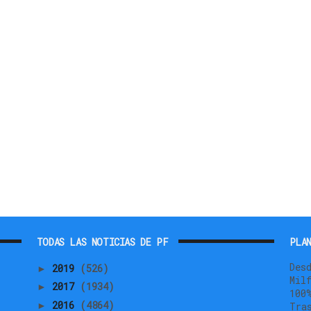
TODAS LAS NOTICIAS DE PF
PLAN
Des
2019
(526)
►
Mil
2017
(1934)
►
100
2016
(4864)
►
Tra