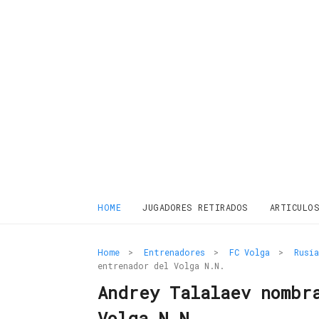
HOME
JUGADORES RETIRADOS
ARTICULO
Home
>
Entrenadores
>
FC Volga
>
Rusia
entrenador del Volga N.N.
Andrey Talalaev nombr
Volga N.N.