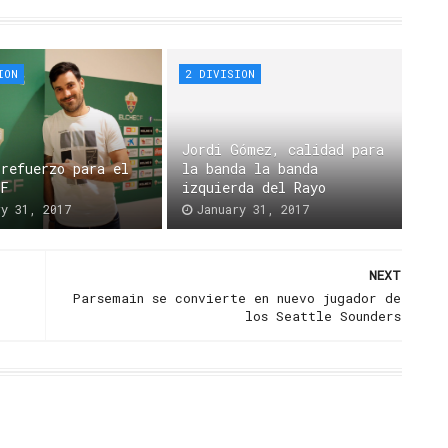
ION
2 DIVISION
Jordi Gómez, calidad para
 refuerzo para el
la banda la banda
CF
izquierda del Rayo
ry 31, 2017
January 31, 2017
NEXT
Parsemain se convierte en nuevo jugador de
los Seattle Sounders