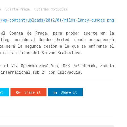
h
,
Sparta Praga
,
Ultimas Noticias
e el Sparta de Praga, para probar suerte en la
llega cedido al Dundee United, donde permanecerá
ta será la segunda cesión a la que se enfrente el
ó en las filas del Slovan Bratislava.
n el VTJ Spišská Nová Ves, MFK Ružomberok, Sparta
 internacional sub 21 con Eslovaquia.
et
Share it
Share it