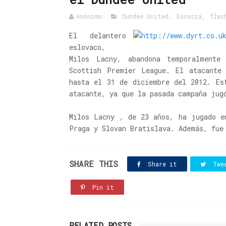
Anónimo
Dundee United
,
Escocia
,
flas
El delantero
eslovaco,
Milos Lacny, abandona temporalment
Scottish Premier League. El atacante 
hasta el 31 de diciembre del 2012. Es
atacante, ya que la pasada campaña jug
Milos Lacny , de 23 años, ha jugado e
Praga y Slovan Bratislava. Además, fue
SHARE THIS
Share it
Twe
Pin it
RELATED POSTS