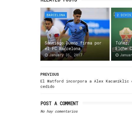
BARCELONA
2 DIVIS
Santiago Bueno firma por
Túñez,
el FC Barcelona
Elche 
January 31, 2017
Janua
PREVIOUS
El Watford incorpora a Alex Kacaniklic 
cedido
POST A COMMENT
No hay comentarios