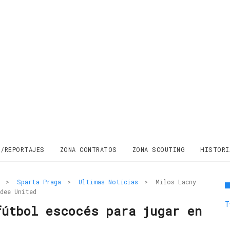
S/REPORTAJES
ZONA CONTRATOS
ZONA SCOUTING
HISTORI
>
Sparta Praga
>
Ultimas Noticias
>
Milos Lacny
ndee United
T
fútbol escocés para jugar en