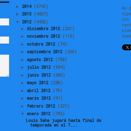
2014
(5742)
►
No 
tip
2013
(4837)
►
con
2012
(4482)
▼
con
diciembre 2012
(231)
►
pla
nue
noviembre 2012
(113)
►
octubre 2012
(74)
►
septiembre 2012
(266)
►
agosto 2012
(730)
►
julio 2012
(994)
►
junio 2012
(605)
►
mayo 2012
(286)
►
abril 2012
(79)
►
marzo 2012
(91)
►
febrero 2012
(221)
►
enero 2012
(792)
▼
Louis Saha jugará hasta final de
temporada en el T...