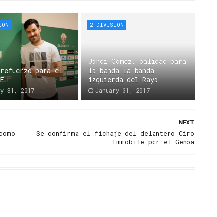
ION
2 DIVISION
Jordi Gómez, calidad para
 refuerzo para el
la banda la banda
CF
izquierda del Rayo
ry 31, 2017
January 31, 2017
NEXT
como
Se confirma el fichaje del delantero Ciro
Immobile por el Genoa