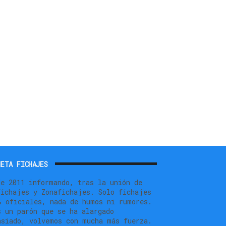
ETA FICHAJES
de 2011 informando, tras la unión de
fichajes y Zonafichajes. Solo fichajes
% oficiales, nada de humos ni rumores.
s un parón que se ha alargado
asiado, volvemos con mucha más fuerza.