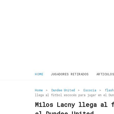
HOME
JUGADORES RETIRADOS
ARTICULO
Home
>
Dundee United
>
Escocia
>
flash
llega al fútbol escocés para jugar en el Du
Milos Lacny llega al 
el Dundee United