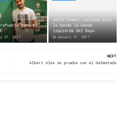
Jordi Gómez, calidad para
 refuerzo para el
la banda la banda
CF
izquierda del Rayo
ry 31, 2017
January 31, 2017
NEXT
Albert Alex se prueba con el Halmstads