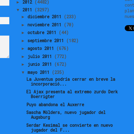
2012
(4482)
►
con
2011
(3297)
▼
pla
nue
diciembre 2011
(233)
►
noviembre 2011
(70)
►
octubre 2011
(44)
►
septiembre 2011
(182)
►
agosto 2011
(676)
►
julio 2011
(772)
►
junio 2011
(672)
►
mayo 2011
(235)
▼
La Juventus podría cerrar en breve la
incorporació...
El Ajax presenta al extremo zurdo Derk
Boerrigter
Puyo abandona el Auxerre
Sascha Mölders, nuevo jugador del
Augsburg
Serdar Kesimal se convierte en nuevo
jugador del F...