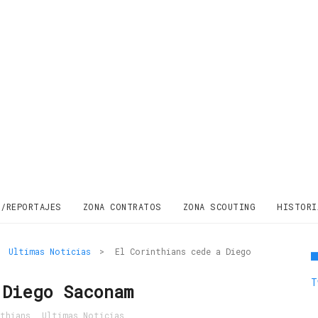
S/REPORTAJES
ZONA CONTRATOS
ZONA SCOUTING
HISTORI
Ultimas Noticias
>
El Corinthians cede a Diego
T
 Diego Saconam
thians
,
Ultimas Noticias