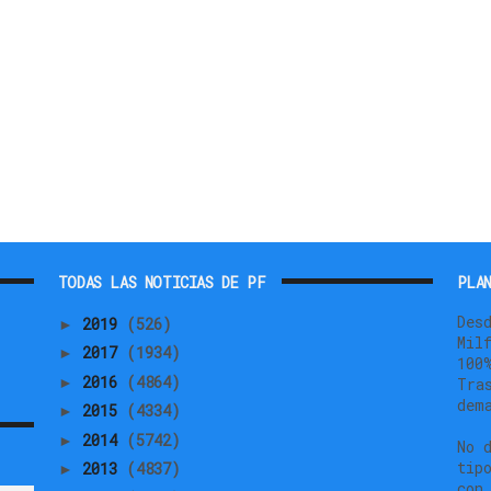
TODAS LAS NOTICIAS DE PF
PLAN
Des
2019
(526)
►
Mil
2017
(1934)
►
100
2016
(4864)
►
Tra
dem
2015
(4334)
►
2014
(5742)
►
No 
tip
2013
(4837)
►
con