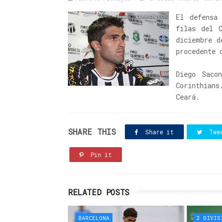
El defensa
filas del 
diciembre d
procedente 
Diego Saco
Corinthian
Ceará.
SHARE THIS
Share it
Twe
Pin it
RELATED POSTS
BARCELONA
2 DIVIS