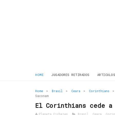
HOME
JUGADORES RETIRADOS
ARTICULO
Home
>
Brasil
>
Ceara
>
Corinthians
>
Saconam
El Corinthians cede a
Planeta Fichajes
Brasil
,
Ceara
,
Corin