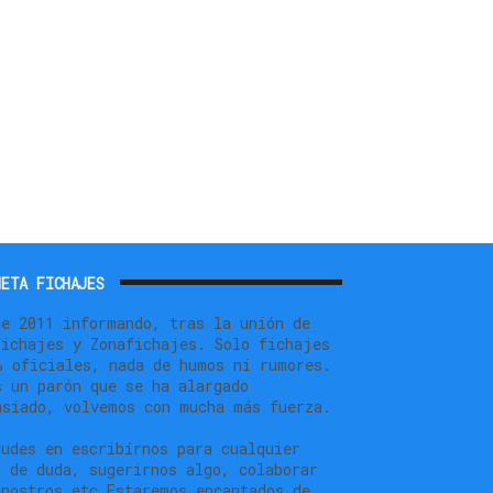
ETA FICHAJES
de 2011 informando, tras la unión de
fichajes y Zonafichajes. Solo fichajes
% oficiales, nada de humos ni rumores.
s un parón que se ha alargado
asiado, volvemos con mucha más fuerza.
dudes en escribírnos para cualquier
o de duda, sugerirnos algo, colaborar
 nostros,etc.Estaremos encantados de