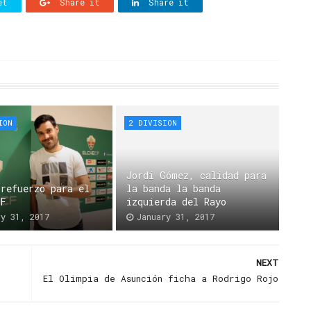
et
Share it
Share it
ION
2 DIVISION
Jordi Gómez, calidad para
 refuerzo para el
la banda la banda
CF
izquierda del Rayo
ry 31, 2017
January 31, 2017
NEXT
El Olimpia de Asunción ficha a Rodrigo Rojo