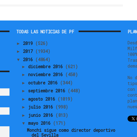
TODAS LAS NOTICIAS DE PF
PLAN
Des
2019
(526)
►
Mil
2017
(1934)
►
100
2016
(4864)
▼
Tra
dem
diciembre 2016
(621)
►
noviembre 2016
(450)
►
No 
octubre 2016
(344)
►
tip
con
septiembre 2016
(448)
►
con
agosto 2016
(1019)
►
pla
nue
julio 2016
(998)
►
junio 2016
(813)
►
mayo 2016
(171)
▼
Monchi sigue como director deportivo
del Sevilla