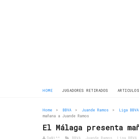
HOME
JUGADORES RETIRADOS
ARTICULO
Home
>
BBVA
>
Juande Ramos
>
Liga BBVA
mañana a Juande Ramos
El Málaga presenta ma
DaNi^^
BBVA
,
Juande Ramos
,
Liga BBVA