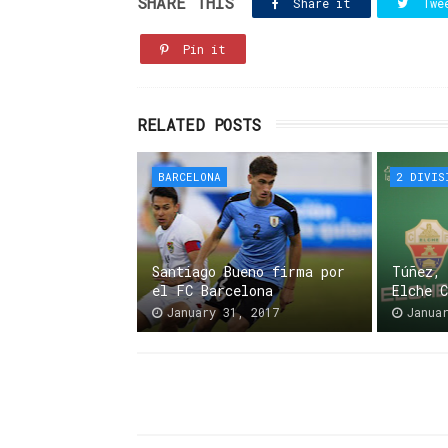
SHARE THIS
Share it
Twe
Pin it
RELATED POSTS
BARCELONA
2 DIVIS
Santiago Bueno firma por
Túñez,
el FC Barcelona
Elche 
January 31, 2017
Janua