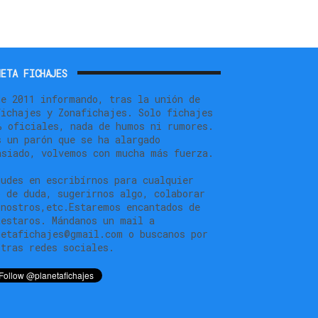
ETA FICHAJES
de 2011 informando, tras la unión de
fichajes y Zonafichajes. Solo fichajes
% oficiales, nada de humos ni rumores.
s un parón que se ha alargado
asiado, volvemos con mucha más fuerza.
dudes en escribírnos para cualquier
o de duda, sugerirnos algo, colaborar
 nostros,etc.Estaremos encantados de
testaros. Mándanos un mail a
netafichajes@gmail.com o buscanos por
stras redes sociales.