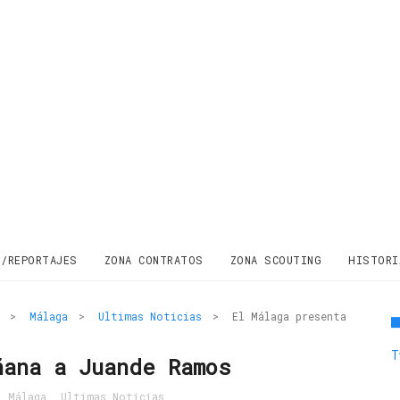
S/REPORTAJES
ZONA CONTRATOS
ZONA SCOUTING
HISTORI
>
Málaga
>
Ultimas Noticias
>
El Málaga presenta
T
ñana a Juande Ramos
,
Málaga
,
Ultimas Noticias