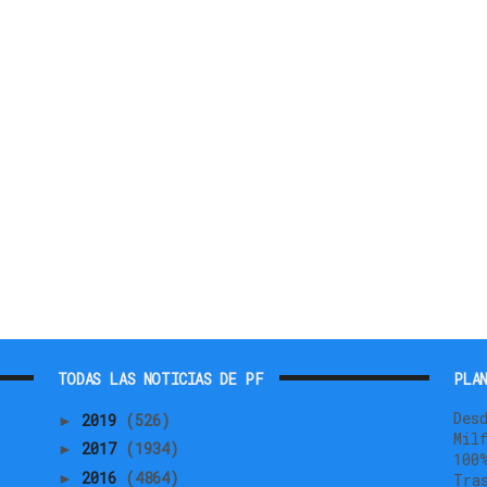
TODAS LAS NOTICIAS DE PF
PLAN
Des
2019
(526)
►
Mil
2017
(1934)
►
100
2016
(4864)
►
Tra