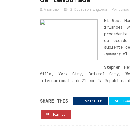
Anónimo
2 Division inglesa
,
Portsmou
El West Ha
irlandés S
procedente
de cedido
suplente d
Hammers
el 
Stephen H
Villa, York City, Bristol City, We
internacional sub 21 con la República 
SHARE THIS
Share it
Twe
Pin it