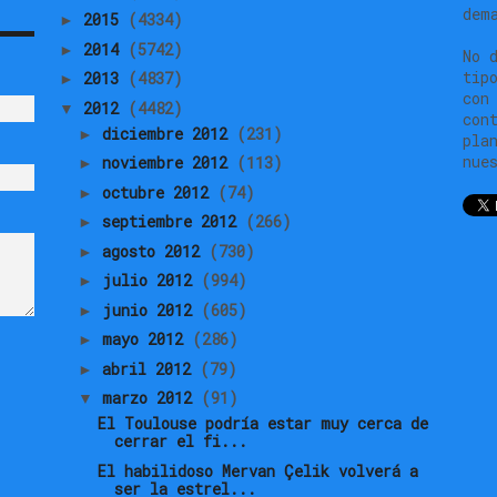
dem
2015
(4334)
►
2014
(5742)
►
No 
tip
2013
(4837)
►
con
2012
(4482)
▼
con
diciembre 2012
(231)
►
pla
nue
noviembre 2012
(113)
►
octubre 2012
(74)
►
septiembre 2012
(266)
►
agosto 2012
(730)
►
julio 2012
(994)
►
junio 2012
(605)
►
mayo 2012
(286)
►
abril 2012
(79)
►
marzo 2012
(91)
▼
El Toulouse podría estar muy cerca de
cerrar el fi...
El habilidoso Mervan Çelik volverá a
ser la estrel...