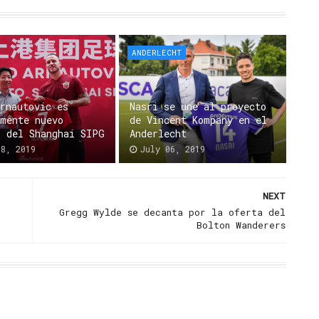
ANDERLECHT
Arnautovic es
Nasri se une al proyecto
lmente nuevo
de Vincent Kompany en el
r del Shanghai SIPG
Anderlecht
08, 2019
July 06, 2019
NEXT
,
Gregg Wylde se decanta por la oferta del
Bolton Wanderers