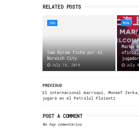
RELATED POSTS
ING
MUN
Marko 
Sam Byram ficha por el
oficia
Norwich City
jugado
July 16, 2019
July 
PREVIOUS
El internacional marroquí, Monsef Zerka
jugará en el Petrolul Ploiesti
POST A COMMENT
No hay comentarios