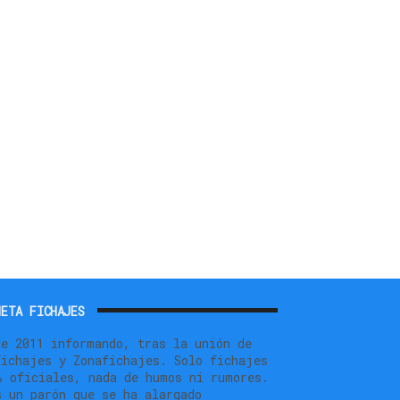
ETA FICHAJES
de 2011 informando, tras la unión de
fichajes y Zonafichajes. Solo fichajes
% oficiales, nada de humos ni rumores.
s un parón que se ha alargado