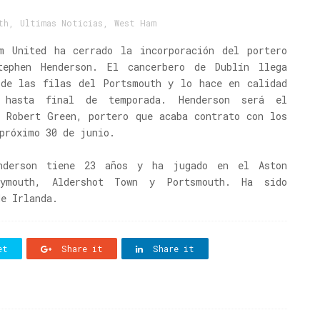
th
,
Ultimas Noticias
,
West Ham
m United ha cerrado la incorporación del portero
tephen Henderson. El cancerbero de Dublín llega
 de las filas del Portsmouth y lo hace en calidad
 hasta final de temporada. Henderson será el
e Robert Green, portero que acaba contrato con los
próximo 30 de junio.
enderson tiene 23 años y ha jugado en el Aston
ymouth, Aldershot Town y Portsmouth. Ha sido
de Irlanda.
et
Share it
Share it