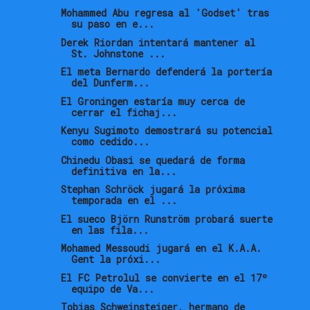
Mohammed Abu regresa al 'Godset' tras
su paso en e...
Derek Riordan intentará mantener al
St. Johnstone ...
El meta Bernardo defenderá la portería
del Dunferm...
El Groningen estaría muy cerca de
cerrar el fichaj...
Kenyu Sugimoto demostrará su potencial
como cedido...
Chinedu Obasi se quedará de forma
definitiva en la...
Stephan Schröck jugará la próxima
temporada en el ...
El sueco Björn Runström probará suerte
en las fila...
Mohamed Messoudi jugará en el K.A.A.
Gent la próxi...
El FC Petrolul se convierte en el 17º
equipo de Va...
Tobias Schweinsteiger, hermano de